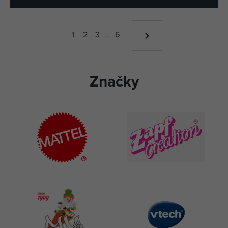
1
2
3
…
6
Značky