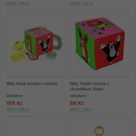
DMOC:
799 Kč
DMOC:
549 Kč
Wiky Krtek kostka s melodií
Wiky Textilní kostka s
chrastítkem, Krtek
skladem
skladem
155 Kč
88 Kč
DMOC:
269 Kč
DMOC:
139 Kč