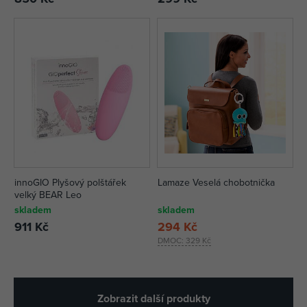
innoGIO Plyšový polštářek
Lamaze Veselá chobotnička
velký BEAR Leo
skladem
skladem
911 Kč
294 Kč
DMOC:
329 Kč
Zobrazit další produkty