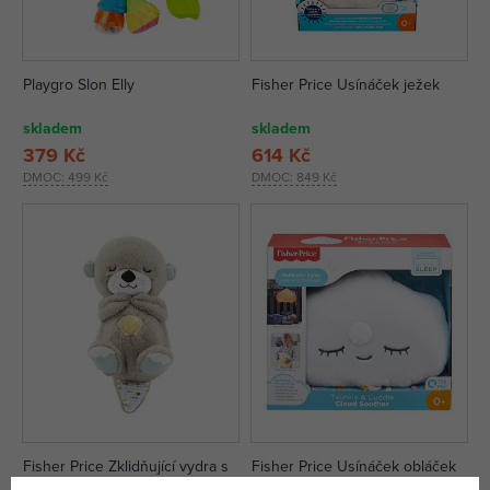
Playgro Slon Elly
Fisher Price Usínáček ježek
skladem
skladem
379 Kč
614 Kč
DMOC:
499 Kč
DMOC:
849 Kč
Fisher Price Zklidňující vydra s
Fisher Price Usínáček obláček
melodiemi