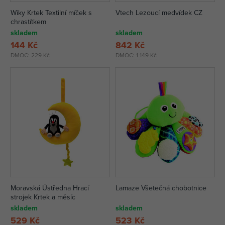
Wiky Krtek Textilní míček s
Vtech Lezoucí medvídek CZ
chrastítkem
skladem
skladem
144 Kč
842 Kč
DMOC:
229 Kč
DMOC:
1 149 Kč
Moravská Ústředna Hrací
Lamaze Všetečná chobotnice
strojek Krtek a měsíc
skladem
skladem
529 Kč
523 Kč