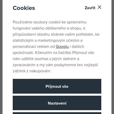
skladem
skladem
Cookies
Zavřít
897 Kč
1 053 Kč
DMOC:
1 299 Kč
DMOC:
1 299 Kč
Používáme soubory cookie ke správnému
fungování vašeho oblíbeného e-shopu, k
přizpůsobení obsahu stránek vašim potřebám, ke
statistickým a marketingovým účelům a
personalizaci reklam od
Googlu
i dalších
společností. Kliknutím na tlačítko Přijmout vše
nám udělíte souhlas s jejich sběrem a
zpracováním a my vám poskytneme ten nejlepší
zážitek z nakupování.
Fisher Price Uklidňující koala s
Infantino Spirála Džungle
Přijmout vše
melodiemi
skladem
skladem
1 005 Kč
312 Kč
Nastavení
DMOC:
1 399 Kč
DMOC:
399 Kč