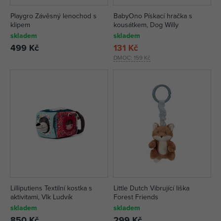
Playgro Závěsný lenochod s
BabyOno Pískací hračka s
klipem
kousátkem, Dog Willy
skladem
skladem
499 Kč
131 Kč
DMOC:
159 Kč
Lilliputiens Textilní kostka s
Little Dutch Vibrující liška
aktivitami, Vlk Ludvík
Forest Friends
skladem
skladem
850 Kč
299 Kč