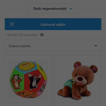
Další nejprodávanější
Upřesnit výběr
Seřadit
142 produktů