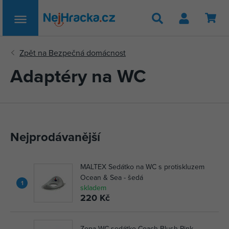
Hledat
Adaptéry na WC
Nejprodávanější
MALTEX Sedátko na WC s protiskluzem
Ocean & Sea - šedá
1
skladem
220 Kč
Zopa WC sedátko Coach Blush Pink