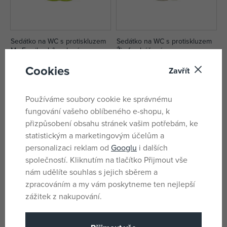
Sedátko na WC s protiskluzem
Sedátko na WC s protiskluzem
My Family - bílozelená
Žirafa - béžová
skladem
skladem
Cookies
Zavřít
220 Kč
220 Kč
Používáme soubory cookie ke správnému
-17%
fungování vašeho oblíbeného e-shopu, k
přizpůsobení obsahu stránek vašim potřebám, ke
statistickým a marketingovým účelům a
personalizaci reklam od
Googlu
i dalších
společností. Kliknutím na tlačítko Přijmout vše
nám udělíte souhlas s jejich sběrem a
zpracováním a my vám poskytneme ten nejlepší
zážitek z nakupování.
DOLU Nočník 3 v 1, šedý
DOLU Schůdky se sedátkem k
toaletě oranžové