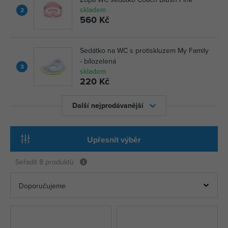
skladem
2
560 Kč
Sedátko na WC s protiskluzem My Family
- bílozelená
3
skladem
220 Kč
Další nejprodávanější
Upřesnit výběr
Seřadit
8 produktů