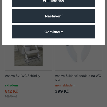
Přijmout vše
skladem
skladem
341 Kč
724 Kč
DMOC:
529 Kč
876 Kč
Nastavení
-36%
Odmítnout
Asalvo 3v1 WC Schůdky
Asalvo Skládací sedátko na WC
bílé
skladem
není skladem
812 Kč
399 Kč
1 276 Kč