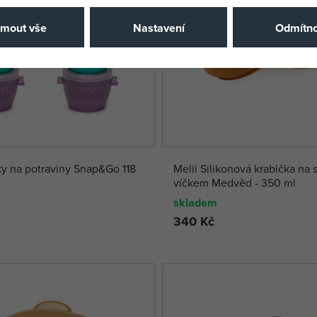
jmout vše
Nastavení
Odmítno
ky na potraviny Snap&Go 118
Melii Silikonová krabička na 
víčkem Medvěd - 350 ml
skladem
340 Kč