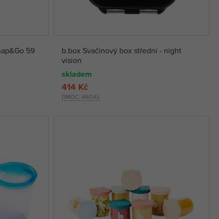
Snap&Go 59
b.box Svačinový box střední - night
vision
skladem
414 Kč
DMOC:
460 Kč