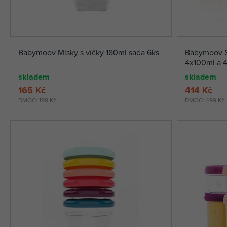
Babymoov Misky s víčky 180ml sada 6ks
Babymoov S
4x100ml a 
skladem
skladem
165 Kč
414 Kč
DMOC:
198 Kč
DMOC:
499 Kč