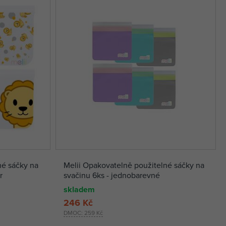
né sáčky na
Melii Opakovatelně použitelné sáčky na
r
svačinu 6ks - jednobarevné
skladem
246 Kč
DMOC:
259 Kč