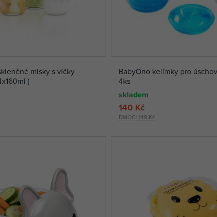
kleněné misky s víčky
BabyOno kelímky pro úscho
x160ml )
4ks
skladem
140 Kč
DMOC:
149 Kč