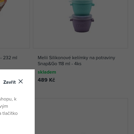
 - 232 ml
Melii Silikonové kelímky na potraviny
Snap&Go 118 ml - 4ks
skladem
489 Kč
Zavřít
shopu, k
ovým
 tlačítko