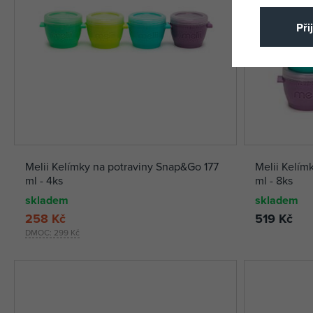
Při
Melii Kelímky na potraviny Snap&Go 177
Melii Kelím
ml - 4ks
ml - 8ks
skladem
skladem
258 Kč
519 Kč
DMOC:
299 Kč