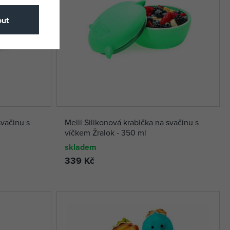
ut
svačinu s
Melii Silikonová krabička na svačinu s
víčkem Žralok - 350 ml
skladem
339 Kč