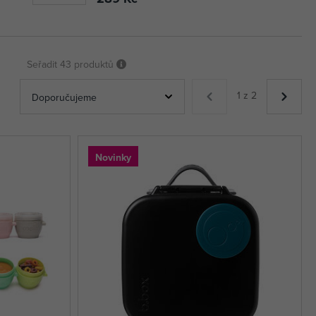
Seřadit
43 produktů
1 z 2
Novinky