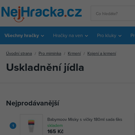
Všechny hračky
Hračky na ven
Pro kluky
Pr
Úvodní strana
Pro miminka
Krmení
Kojení a krmení
Uskladnění jídla
Nejprodávanější
Babymoov Misky s víčky 180ml sada 6ks
skladem
1
165 Kč