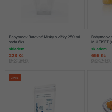
Babymoov Barevné Misky s víčky 250 ml
Babymoov s
sada 6ks
MULTISET (4
skladem
skladem
223 Kč
656 Kč
DMOC:
269 Kč
DMOC:
749 Kč
-31%