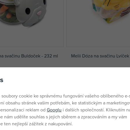
na svačinu Buldoček - 232 ml
Melii Dóza na svačinu Lvíček
skladem
230 Kč
s
 soubory cookie ke správnému fungování vašeho oblíbeného e-
ní obsahu stránek vašim potřebám, ke statistickým a marketing
ersonalizaci reklam od
Googlu
i dalších společností. Kliknutím na
še nám udělíte souhlas s jejich sběrem a zpracováním a my vám
 ten nejlepší zážitek z nakupování.