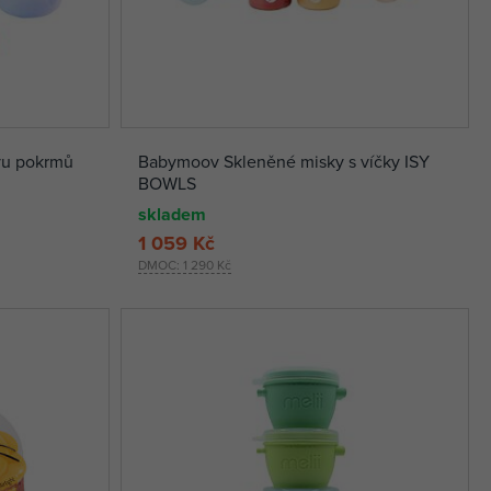
vu pokrmů
Babymoov Skleněné misky s víčky ISY
BOWLS
skladem
1 059 Kč
DMOC:
1 290 Kč