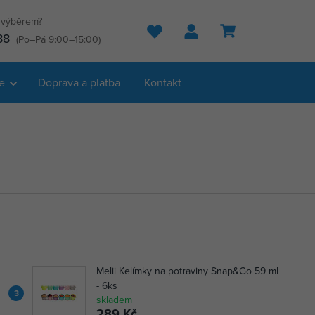
s výběrem?
Hledat
88
(Po–Pá 9:00–15:00)
e
Doprava a platba
Kontakt
Melii Kelímky na potraviny Snap&Go 59 ml
- 6ks
3
skladem
289 Kč