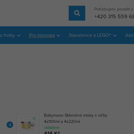
Potřebujete poradit 
+420 315 559 6
o holky
Pro miminka
Stavebnice a LEGO®
Akc
Babymoov Skleněné misky s víčky
4x100ml a 4x220ml
2
skladem
414 Kč