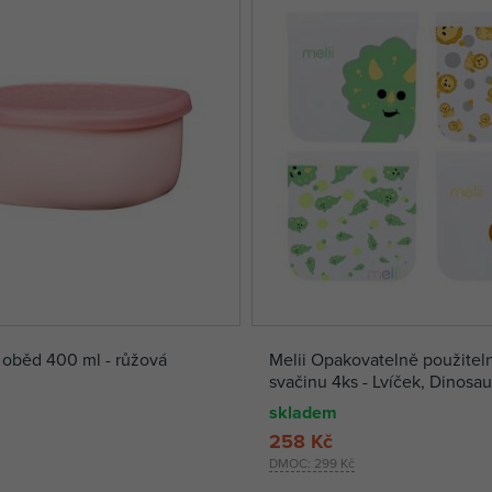
 oběd 400 ml - růžová
Melii Opakovatelně použitel
svačinu 4ks - Lvíček, Dinosau
skladem
258 Kč
DMOC:
299 Kč