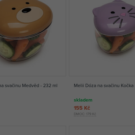
na svačinu Medvěd - 232 ml
Melii Dóza na svačinu Kočka 
skladem
155 Kč
DMOC:
179 Kč