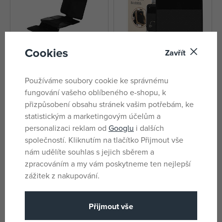
Cookies
Zavřít
OSANN Ochranný kryt pod
Sipo Ochrana na sedadlo-
Používáme soubory cookie ke správnému
autosedačku FeetUp
opěrku vozidla/kapsář,
fungování vašeho oblíbeného e-shopu, k
voděodolná, černá
skladem
skladem
přizpůsobení obsahu stránek vašim potřebám, ke
718 Kč
359 Kč
statistickým a marketingovým účelům a
DMOC:
890 Kč
personalizaci reklam od
Googlu
i dalších
společností. Kliknutím na tlačítko Přijmout vše
nám udělíte souhlas s jejich sběrem a
zpracováním a my vám poskytneme ten nejlepší
zážitek z nakupování.
Přijmout vše