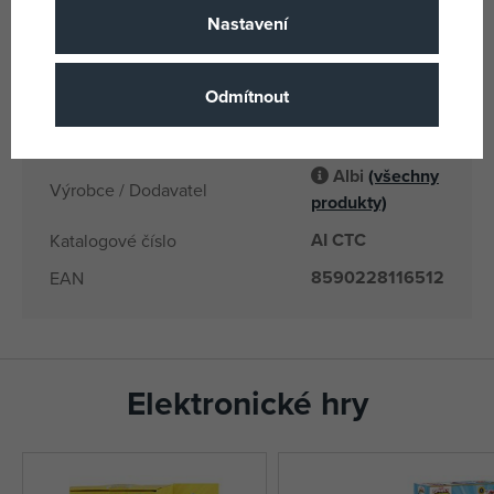
Nastavení
2x AA
Počet a typ baterií
6 let
Věk od
Odmítnout
CN
Země původu
8590228116512
EANs
Albi
(všechny
Výrobce / Dodavatel
produkty)
AI CTC
Katalogové číslo
8590228116512
EAN
Elektronické hry