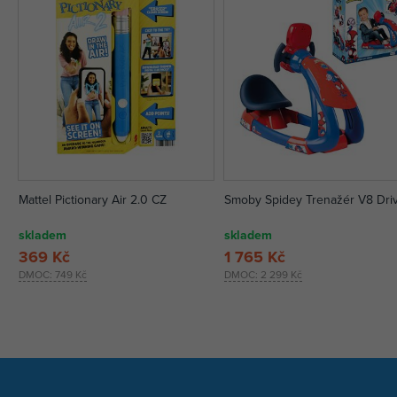
Mattel Pictionary Air 2.0 CZ
Smoby Spidey Trenažér V8 Dri
skladem
skladem
369 Kč
1 765 Kč
DMOC:
749 Kč
DMOC:
2 299 Kč