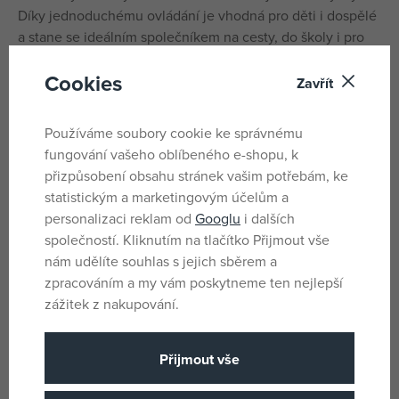
Díky jednoduchému ovládání je vhodná pro děti i dospělé
a stane se ideálním společníkem na cesty, do školy i pro
chvíle odpočinku doma.
Cookies
Zavřít
K provozu jsou potřeba 2x 1,5 V AA baterie (nejsou
součástí balení).
Používáme soubory cookie ke správnému
Vhodné od 6 let.
fungování vašeho oblíbeného e-shopu, k
přizpůsobení obsahu stránek vašim potřebám, ke
statistickým a marketingovým účelům a
Parametry
personalizaci reklam od
Googlu
i dalších
společností. Kliknutím na tlačítko Přijmout vše
nám udělíte souhlas s jejich sběrem a
Pro holky i kluky
Pohlaví
zpracováním a my vám poskytneme ten nejlepší
Vícebarevné
Barva
zážitek z nakupování.
Ano
Baterie
Přijmout vše
Ne
Baterie součást balení
Plast
Materiál