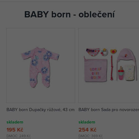
BABY born - oblečení
BABY born Dupačky růžové, 43 cm
BABY born Sada pro novoroze
skladem
skladem
195 Kč
254 Kč
DMOC:
249 Kč
DMOC:
369 Kč