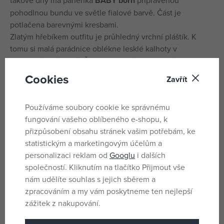
takové dny má panenka
BABY born
připravenou
pohodlnou bundu ve světle fialové barvě. Část je
potlačena barevnými kresbami.
Zlatým hřebíkem outfitu je průhledný vrchní pláštík. K
tomu si malá parádnice oblékne lesklé kalhoty v
akvamarínové barvě. Švy na kalhotách vypadají skoro jako
dlaždičky v bazénu.
Cookies
Zavřít
Kvalitní oblečení pro originální panenku BABY born.
Pro radost z nápadité, rozmanité a dlouhotrvající hry
Používáme soubory cookie ke správnému
fungování vašeho oblíbeného e-shopu, k
BABY born Oblečení pro volný čas akvamarínové pro
přizpůsobení obsahu stránek vašim potřebám, ke
panenky velikosti 43 cm. Součástí je bunda a kalhoty.
statistickým a marketingovým účelům a
Včetně ramínka.
personalizaci reklam od
Googlu
i dalších
společností. Kliknutím na tlačítko Přijmout vše
Parametry
nám udělíte souhlas s jejich sběrem a
zpracováním a my vám poskytneme ten nejlepší
zážitek z nakupování.
Pro holky
Pohlaví