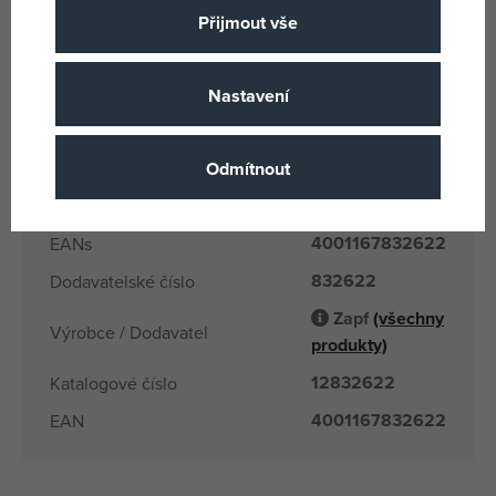
Vícebarevné
Barva
Přijmout vše
BABY born
Licence
Textilie
Materiál
Nastavení
BABY born
Produktová řada
3 let
Odmítnout
Věk od
CN
Země původu
4001167832622
EANs
832622
Dodavatelské číslo
Zapf
(všechny
Výrobce / Dodavatel
produkty)
12832622
Katalogové číslo
4001167832622
EAN