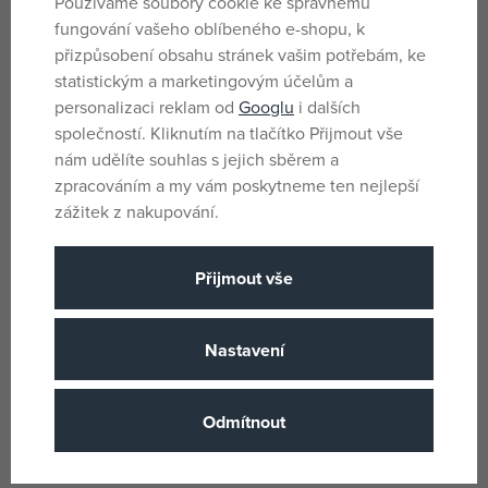
Používáme soubory cookie ke správnému
fungování vašeho oblíbeného e-shopu, k
přizpůsobení obsahu stránek vašim potřebám, ke
Parametry
statistickým a marketingovým účelům a
personalizaci reklam od
Googlu
i dalších
společností. Kliknutím na tlačítko Přijmout vše
Pro holky i kluky
Pohlaví
nám udělíte souhlas s jejich sběrem a
Vícebarevné
Barva
zpracováním a my vám poskytneme ten nejlepší
zážitek z nakupování.
Plast
Materiál
BABYTED
Název podskupiny zboži
Přijmout vše
6 měsíců
Věk od
CN
Země původu
Nastavení
8592190804787
EANs
VYH 00800478
Katalogové číslo
Odmítnout
8592190804787
EAN