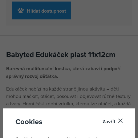
Hlídat dostupnost
Babyted Edukáček plast 11x12cm
Barevná multifunkční kostka, která zabaví i podpoří
správný rozvoj děťátka.
Edukáček nabízí na každé straně jinou aktivitu – děti
mohou mačkat, otáčet, posouvat i objevovat různé textury
a tvary. Horní část zdobí vrtulka, kterou lze otáčet, a každá
strana kostky přináší nové překvapení. Díky praktickým
úchytům na hračce se dobře manipuluje malými dětskými
Cookies
Zavřít
ručičkami.
Certifikováno v ČR.