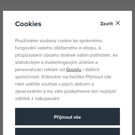
Cerdá Sponky do vlasů 4 kusy
Cookies
Zavřít
Wednesday
Používáme soubory cookie ke správnému
Sada sponek do vlasů s motivem Wednesday.
fungování vašeho oblíbeného e-shopu, k
Balení obsahuje 4 ks sponek do vlasů. Hezký dárek pro
přizpůsobení obsahu stránek vašim potřebám, ke
holky od 6 let.
statistickým a marketingovým účelům a
personalizaci reklam od
Googlu
i dalších
společností. Kliknutím na tlačítko Přijmout vše
Parametry
nám udělíte souhlas s jejich sběrem a
zpracováním a my vám poskytneme ten nejlepší
zážitek z nakupování.
Pro holky
Pohlaví
Černá, Fialová
Barva
Přijmout vše
Wednesday
Licence
6 let
Věk od