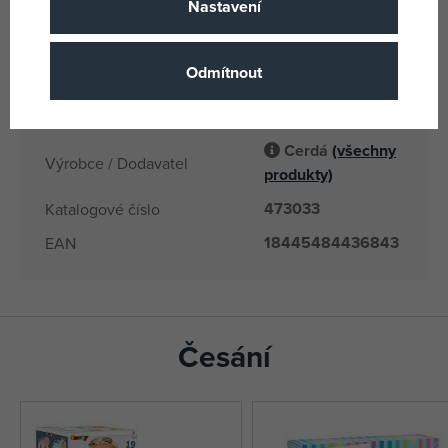
Nastavení
SP
Země původu
18445484436843,
EANs
Odmítnout
8445484436853
3033
Dodavatelské číslo
Cerdá
(všechny
Výrobce / Dodavatel
produkty)
473033
Katalogové číslo
18445484436843
EAN
Česání