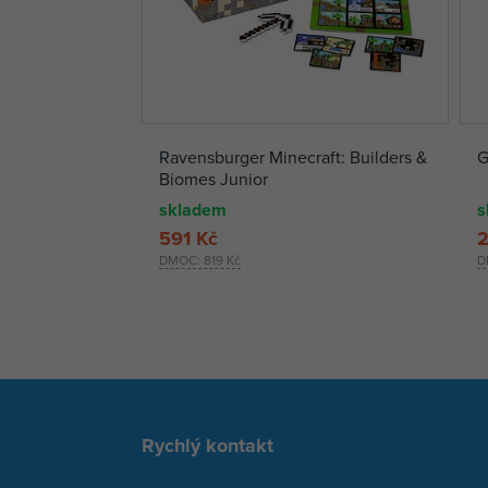
Ravensburger Minecraft: Builders &
G
Biomes Junior
skladem
s
591 Kč
2
DMOC:
819 Kč
D
Rychlý kontakt