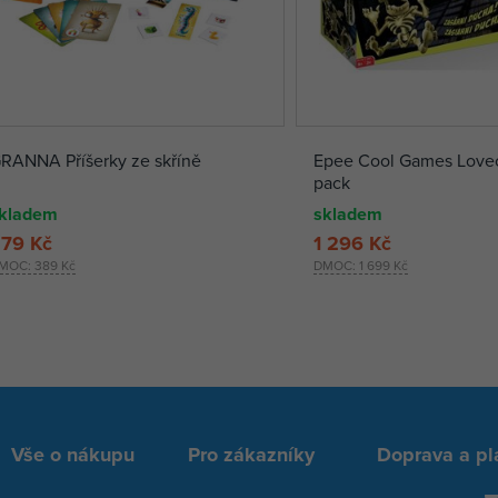
RANNA Příšerky ze skříně
Epee Cool Games Love
pack
kladem
skladem
79 Kč
1 296 Kč
MOC:
389 Kč
DMOC:
1 699 Kč
Vše o nákupu
Pro zákazníky
Doprava a pl