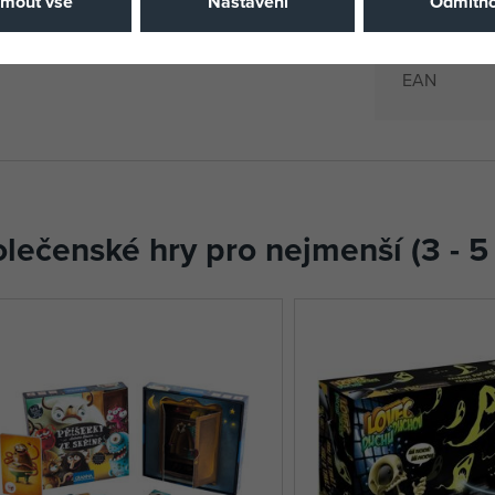
jmout vše
Nastavení
Odmítno
Katalogové 
EAN
lečenské hry pro nejmenší (3 - 5 