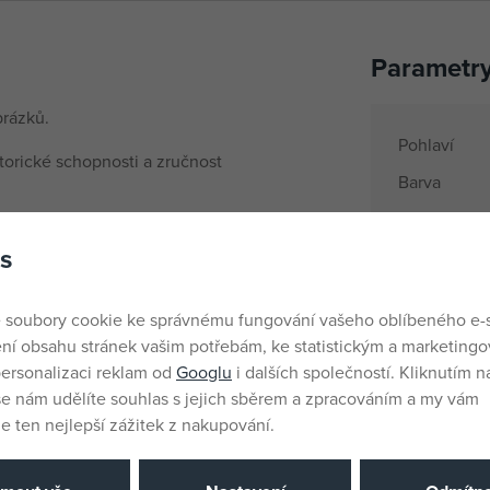
Parametr
rázků.
Pohlaví
orické schopnosti a zručnost
Barva
Materiál
s
Produktová 
Věk od
 soubory cookie ke správnému fungování vašeho oblíbeného e-
Země půvo
ní obsahu stránek vašim potřebám, ke statistickým a marketing
EANs
ersonalizaci reklam od
Googlu
i dalších společností. Kliknutím na
še nám udělíte souhlas s jejich sběrem a zpracováním a my vám
Dodavatelsk
 ten nejlepší zážitek z nakupování.
Výrobce / D