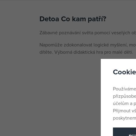
Detoa Co kam patří?
Zábavné poznávání světa pomocí veselých ob
Napomůže zdokonalovat logické myšlení, mot
dítěte. Výborná didaktická hra pro malé děti.
Cookie
Používáme
přizpůsobe
účelům a p
Přijmout v
poskytneme