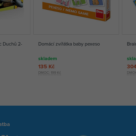
c Duchů 2-
Domácí zvířátka baby pexeso
Bra
skladem
skl
135 Kč
304
DMOC:
199 Kč
DMO
atba