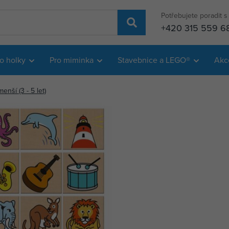
Potřebujete poradit 
+420 315 559 6
o holky
Pro miminka
Stavebnice a LEGO®
Akc
nší (3 - 5 let)