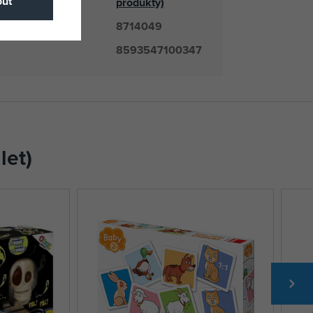
ut
produkty)
8714049
číslo
8593547100347
let)