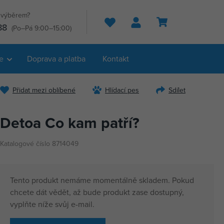
s výběrem?
Hledat
88
(Po–Pá 9:00–15:00)
e
Doprava a platba
Kontakt
Přidat mezi oblíbené
Hlídací pes
Sdílet
Detoa Co kam patří?
Katalogové číslo 8714049
Tento produkt nemáme momentálně skladem. Pokud
chcete dát vědět, až bude produkt zase dostupný,
vyplňte níže svůj e-mail.