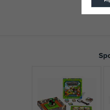
Při
Spo