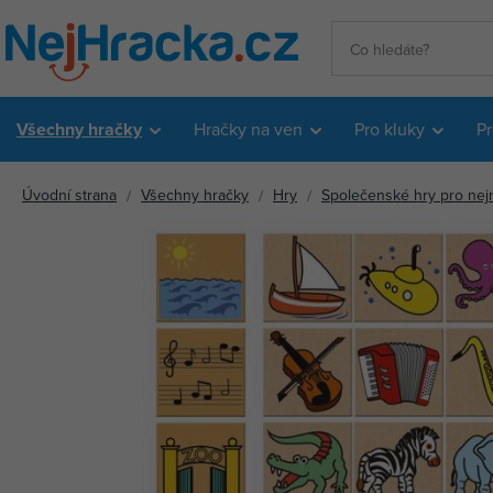
Všechny hračky
Hračky na ven
Pro kluky
Pr
Úvodní strana
Všechny hračky
Hry
Společenské hry pro nejme