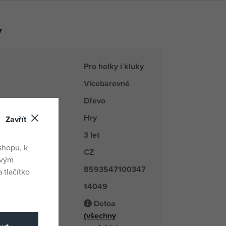
y
Pro holky i kluky
Vícebarevné
Dřevo
Hry
řada
Zavřít
3 let
shopu, k
CZ
du
ovým
8593547100347
 tlačítko
14049
é číslo
Detoa
(všechny
odavatel