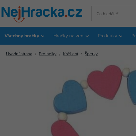
Všechny hračky
Hračky na ven
Pro kluky
Pr
Úvodní strana
Pro holky
Krášlení
Šperky