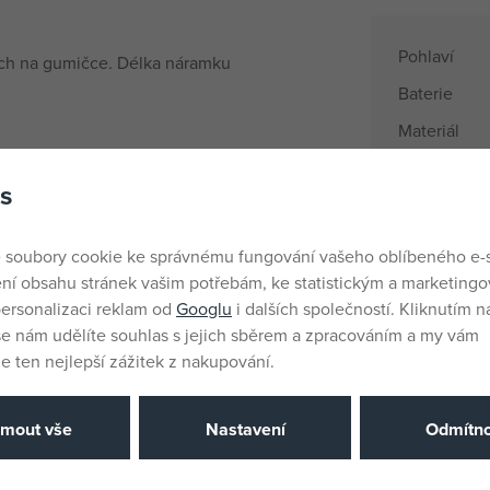
Pohlaví
ých na gumičce. Délka náramku
Baterie
Materiál
Věk od
s
Země půvo
EANs
 soubory cookie ke správnému fungování vašeho oblíbeného e-
Dodavatelsk
ní obsahu stránek vašim potřebám, ke statistickým a marketing
ersonalizaci reklam od
Googlu
i dalších společností. Kliknutím na
še nám udělíte souhlas s jejich sběrem a zpracováním a my vám
Výrobce / D
 ten nejlepší zážitek z nakupování.
Katalogové 
jmout vše
Nastavení
Odmítno
EAN