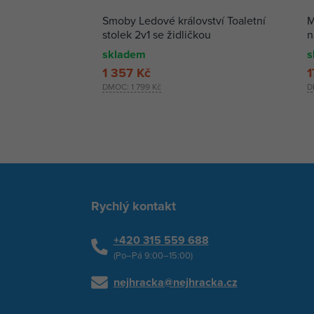
Smoby Ledové království Toaletní
M
stolek 2v1 se židličkou
n
skladem
s
1 357 Kč
1
DMOC:
1 799 Kč
D
Rychlý kontakt
+420 315 559 688
(Po–Pá 9:00–15:00)
nejhracka@nejhracka.cz