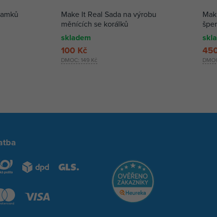
ramků
Make It Real Sada na výrobu
Make
měnících se korálků
špe
skladem
skl
100 Kč
450
DMOC:
149 Kč
DMO
atba