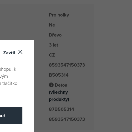
Pro holky
Ne
Dřevo
3 let
Zavřít
CZ
du
8593547150373
shopu, k
B505314
é číslo
ovým
 tlačítko
Detoa
(všechny
odavatel
produkty)
87B505314
číslo
ut
8593547150373