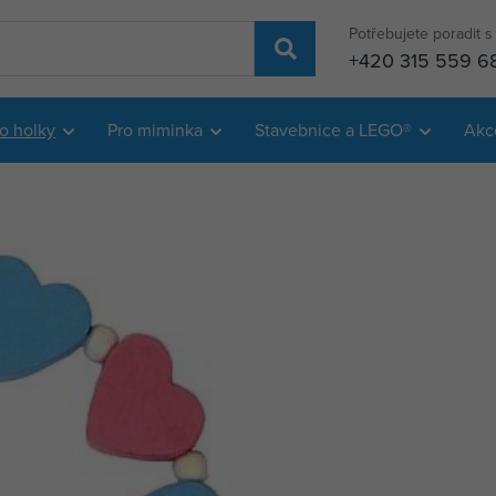
Potřebujete poradit 
+420 315 559 6
o holky
Pro miminka
Stavebnice a LEGO®
Akc