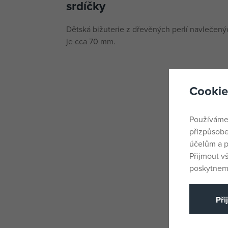
srdíčky
Dětská bižuterie z dřevěných perlí navlečen
je cca 70 mm.
Cookie
Používáme
přizpůsobe
účelům a p
Přijmout v
poskytneme
Při