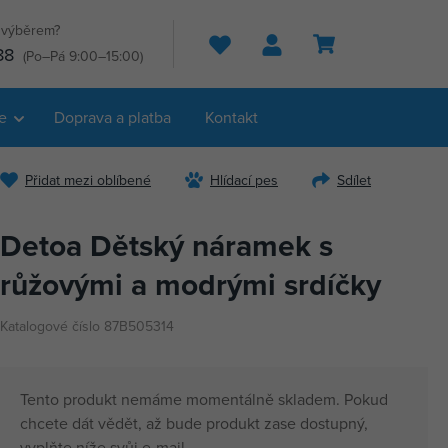
s výběrem?
Hledat
88
(Po–Pá 9:00–15:00)
e
Doprava a platba
Kontakt
Přidat mezi oblíbené
Hlídací pes
Sdílet
Detoa Dětský náramek s
růžovými a modrými srdíčky
Katalogové číslo 87B505314
Tento produkt nemáme momentálně skladem. Pokud
chcete dát vědět, až bude produkt zase dostupný,
vyplňte níže svůj e-mail.