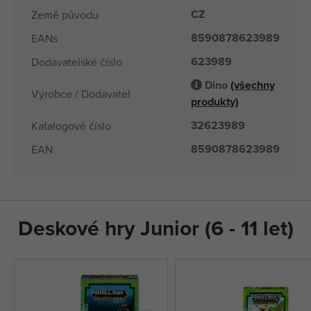
CZ
Země původu
8590878623989
EANs
623989
Dodavatelské číslo
Dino
(všechny
Výrobce / Dodavatel
produkty)
32623989
Katalogové číslo
8590878623989
EAN
Deskové hry Junior (6 - 11 let)