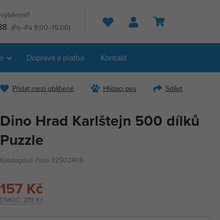
s výběrem?
Hledat
88
(Po–Pá 9:00–15:00)
e
Doprava a platba
Kontakt
Přidat mezi oblíbené
Hlídací pes
Sdílet
Dino Hrad Karlštejn 500 dílků
Puzzle
Katalogové číslo 32502406
157 Kč
DMOC:
219 Kč