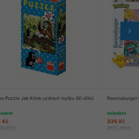
no Puzzle Jak Krtek uzdravil myšku 60 dílků
Ravensburger 
ladem
skladem
 Kč
335 Kč
OC:
69 Kč
DMOC:
469 Kč