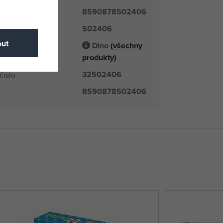
8590878502406
502406
é číslo
ut
Dino
(všechny
odavatel
produkty)
32502406
číslo
8590878502406