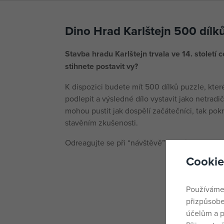
Dino Hrad Karlštejn 500 dílk
Stavba hradu Karlštejn trvala ve 14. století c
stihnete postavit vy?
K dispozici budete mít 500 dílků puzzle, kte
podlepit a výsledné dílo vystavit jako netradi
mohou pustit jak dospělí začátečníci, tak pokro
stavěním zkušenosti.
Odreagujte se při “návštěvě” jedné z nejslav
Cookie
Používáme
přizpůsobe
účelům a p