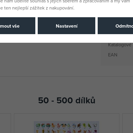
še nám udělíte souhlas s jejich sběrem a zpracováním a my vám
EANs
 ten nejlepší zážitek z nakupování.
Dodavatelsk
jmout vše
Nastavení
Odmítno
Výrobce / D
Katalogové 
EAN
50 - 500 dílků