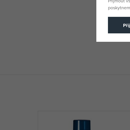
Přijmout v
poskytneme
Při