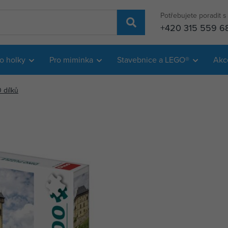
Potřebujete poradit 
+420 315 559 6
o holky
Pro miminka
Stavebnice a LEGO®
Akc
 dílků