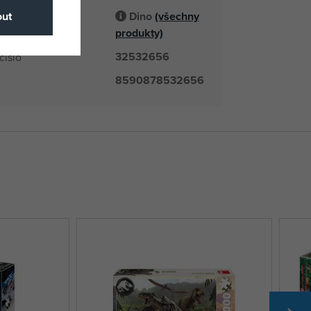
Dino
(všechny
ut
odavatel
produkty)
32532656
číslo
8590878532656