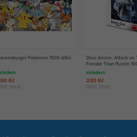
avensburger Pokémon 1500 dílků
Dino Anime: Attack on T
Female Titan Puzzle 10
kladem
skladem
00 Kč
230 Kč
MOC:
469 Kč
DMOC:
339 Kč