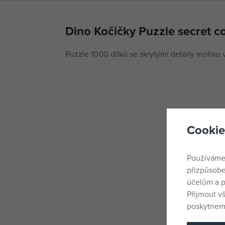
Dino Kočičky Puzzle secret co
Puzzle 1000 dílků se skrytými detaily motivu
Cookie
Používáme
přizpůsobe
účelům a p
Přijmout v
poskytneme