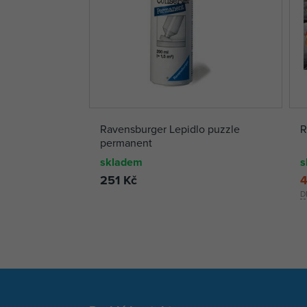
Ravensburger Lepidlo puzzle
R
permanent
skladem
s
251 Kč
4
D