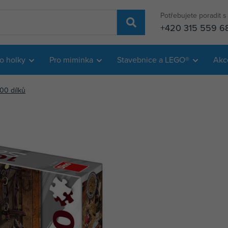
Potřebujete poradit 
+420 315 559 6
o holky
Pro miminka
Stavebnice a LEGO®
Akc
00 dílků