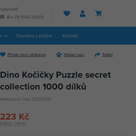
s výběrem?
Hledat
88
(Po–Pá 9:00–15:00)
e
Doprava a platba
Kontakt
Přidat mezi oblíbené
Hlídací pes
Sdílet
Dino Kočičky Puzzle secret
collection 1000 dílků
Katalogové číslo 32532656
223 Kč
DMOC:
319 Kč