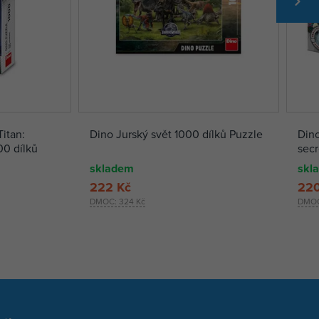
itan:
Dino Jurský svět 1000 dílků Puzzle
Dino
00 dílků
secr
skladem
skl
222 Kč
220
DMOC:
324 Kč
DMO