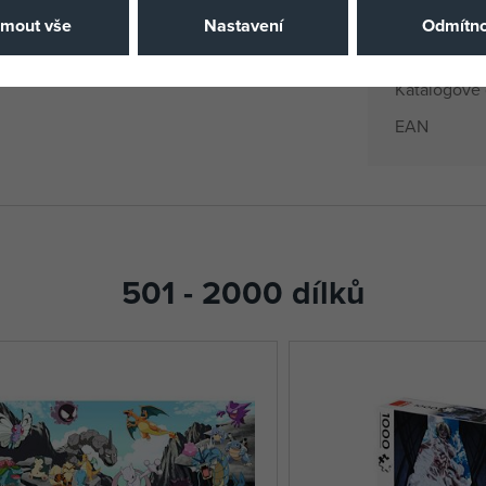
jmout vše
Nastavení
Odmítno
Výrobce / D
Katalogové 
EAN
501 - 2000 dílků