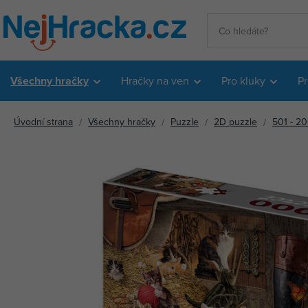
Všechny hračky
Hračky na ven
Pro kluky
Pr
Úvodní strana
Všechny hračky
Puzzle
2D puzzle
501 - 20