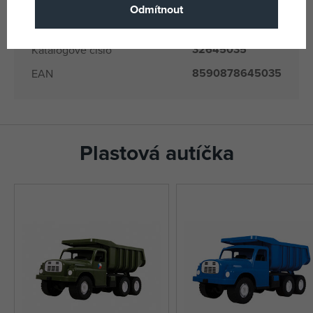
Dino
(všechny
Odmítnout
Výrobce / Dodavatel
produkty)
32645035
Katalogové číslo
8590878645035
EAN
Plastová autíčka