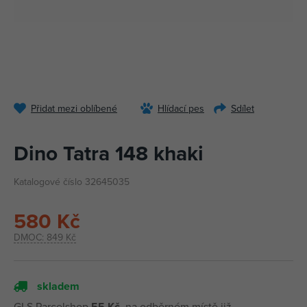
Přidat mezi oblíbené
Hlídací pes
Sdílet
Dino Tatra 148 khaki
Katalogové číslo 32645035
580 Kč
DMOC:
849 Kč
skladem
GLS Parcelshop
55 Kč
, na odběrném místě již