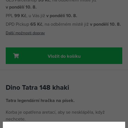
v pondělí 10. 8.
PPL
99 Kč
, u Vás již
v pondělí 10. 8.
DPD Pickup
65 Kč
, na odběrném místě již
v pondělí 10. 8.
Další možnosti doprav
Vložit do košíku
Dino Tatra 148 khaki
Tatra legendární hračka na písek.
Korba je opatřena aretací, aby se nesklápěla, když
nechcete.