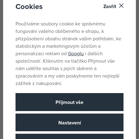
Nosnost 100kg
Cookies
Zavřít
Rozměry auta: 72 x 27 x 30 cm
Používáme soubory cookie ke správnému
fungování vašeho oblíbeného e-shopu, k
Parametry
přizpůsobení obsahu stránek vašim potřebám, ke
statistickým a marketingovým účelům a
personalizaci reklam od
Googlu
i dalších
Pro kluky
Pohlaví
společností. Kliknutím na tlačítko Přijmout vše
nám udělíte souhlas s jejich sběrem a
Khaki
Barva
zpracováním a my vám poskytneme ten nejlepší
Plast
Materiál
zážitek z nakupování.
Ostatní
Produktová řada
1 roku
Věk od
Přijmout vše
CZ
Země původu
8590878645035
EANs
Nastavení
645035
Dodavatelské číslo