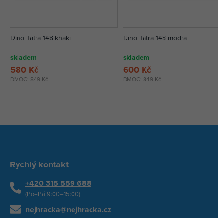
Dino Tatra 148 khaki
Dino Tatra 148 modrá
skladem
skladem
580 Kč
600 Kč
DMOC:
849 Kč
DMOC:
849 Kč
Rychlý kontakt
+420 315 559 688
(Po–Pá 9:00–15:00)
nejhracka@nejhracka.cz