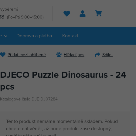
s výběrem?
Hledat
88
(Po–Pá 9:00–15:00)
e
Doprava a platba
Kontakt
Přidat mezi oblíbené
Hlídací pes
Sdílet
DJECO Puzzle Dinosaurus - 24
pcs
Katalogové číslo DJE DJ07284
Tento produkt nemáme momentálně skladem. Pokud
chcete dát vědět, až bude produkt zase dostupný,
vyplňte níže svůj e-mail.