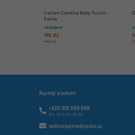
Lisciani Carotina Baby Puzzle -
D
Farma
skladem
s
115 Kč
1
140 Kč
D
Rychlý kontakt
+420 315 559 688
(Po–Pá 9:00–15:00)
nejhracka@nejhracka.cz