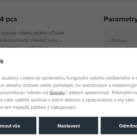
4 pcs
Parametr
 pokoje vašeho dítěte.\nTlusté
olikrát chcete.\nVelké kusy,
Pohlaví
 kartonu s certifikátem
Věk od
balení: 25,5 x 19 x 6
s
Země půvo
EANs
 soubory cookie ke správnému fungování vašeho oblíbeného e-
Dodavatelsk
ní obsahu stránek vašim potřebám, ke statistickým a marketing
ersonalizaci reklam od
Googlu
i dalších společností. Kliknutím na
še nám udělíte souhlas s jejich sběrem a zpracováním a my vám
Výrobce / D
 ten nejlepší zážitek z nakupování.
Katalogové 
jmout vše
Nastavení
Odmítno
EAN