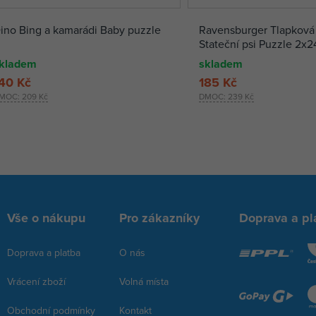
ino Bing a kamarádi Baby puzzle
Ravensburger Tlapková 
Stateční psi Puzzle 2x2
kladem
skladem
40 Kč
185 Kč
MOC:
209 Kč
DMOC:
239 Kč
Vše o nákupu
Pro zákazníky
Doprava a pl
Doprava a platba
O nás
Vrácení zboží
Volná místa
Obchodní podmínky
Kontakt