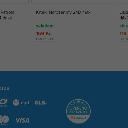
Patrola:
Krtek: Narozeniny 24D max
Lisc
4 dílků
dílk
skladem
skl
159 Kč
119
DMOC:
219 Kč
DMO
atba