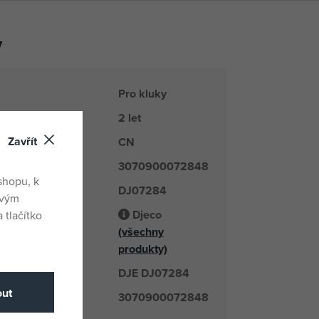
y
Pro kluky
2 let
Zavřít
CN
du
3070900072848
shopu, k
DJ07284
é číslo
ovým
Djeco
 tlačítko
(všechny
odavatel
produkty)
DJE DJ07284
číslo
ut
3070900072848