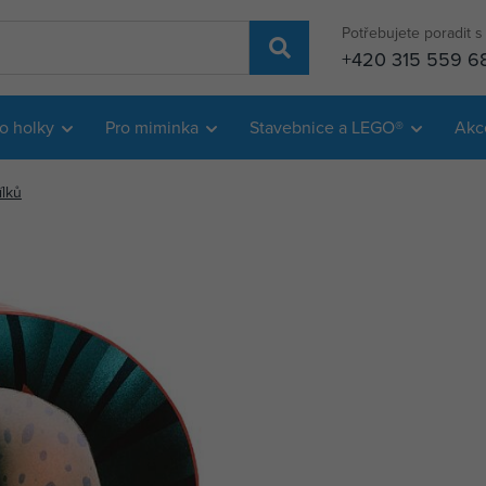
Potřebujete poradit 
+420 315 559 6
o holky
Pro miminka
Stavebnice a LEGO®
Akc
ílků