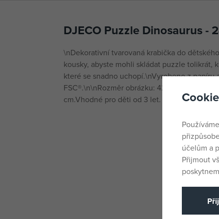
DJECO Puzzle Dinosaurus - 2
\nDekorativní tvarovaná krabička do dětského
kousky, abyste mohli skládat puzzle tolikrát, k
které se snadno uchopí.\nVyrobeno z papíru a
FSC®.\n\nRozměr obrázku: 42 x 30 cm.Rozměr 
Cookie
cm.Vhodné pro děti od 3 let.
Používáme
přizpůsobe
účelům a p
Přijmout v
poskytneme
Při