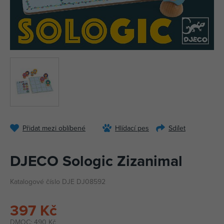
Přidat mezi oblíbené
Hlídací pes
Sdílet
DJECO Sologic Zizanimal
Katalogové číslo DJE DJ08592
397 Kč
DMOC:
490 Kč