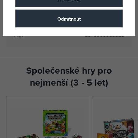
(všechny
Výrobce / Dodavatel
produkty)
Odmítnout
DJE DJ08592
Katalogové číslo
3070900085923
EAN
Společenské hry pro
nejmenší (3 - 5 let)