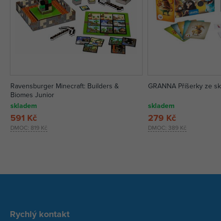
Ravensburger Minecraft: Builders &
GRANNA Příšerky ze sk
Biomes Junior
skladem
skladem
591 Kč
279 Kč
DMOC:
819 Kč
DMOC:
389 Kč
Rychlý kontakt