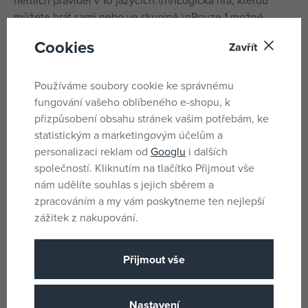
herních pravidel v 10 jazycích.\n\nLogická hra, kterou
můžete hrát sami nebo ve skupině.\nPouze 1 možné
řešení až 50 úkolů a výzev.\nDřevo s certifikátem
Cookies
Zavřít
FSC®.\n\nVěk: 5-99Počet hráčů: 1Šířka produktu: 15,5
cmVýška výrobku: 15,5 cmŠířka balení: 21,5 cmVýška
balení: 21,5 cmHloubka balení: 4 cmHrubá hmotnost: 0,59
Používáme soubory cookie ke správnému
kg
fungování vašeho oblíbeného e-shopu, k
přizpůsobení obsahu stránek vašim potřebám, ke
statistickým a marketingovým účelům a
Parametry
personalizaci reklam od
Googlu
i dalších
společností. Kliknutím na tlačítko Přijmout vše
nám udělíte souhlas s jejich sběrem a
Pro holky i kluky
Pohlaví
zpracováním a my vám poskytneme ten nejlepší
6 let
Věk od
zážitek z nakupování.
CN
Země původu
Přijmout vše
3070900085923
EANs
DJ08592
Dodavatelské číslo
Nastavení
Djeco