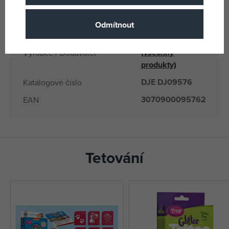
3070900095762
EANs
DJ09576
Dodavatelské číslo
Odmítnout
Djeco
(všechny
Výrobce / Dodavatel
produkty)
DJE DJ09576
Katalogové číslo
3070900095762
EAN
Tetování