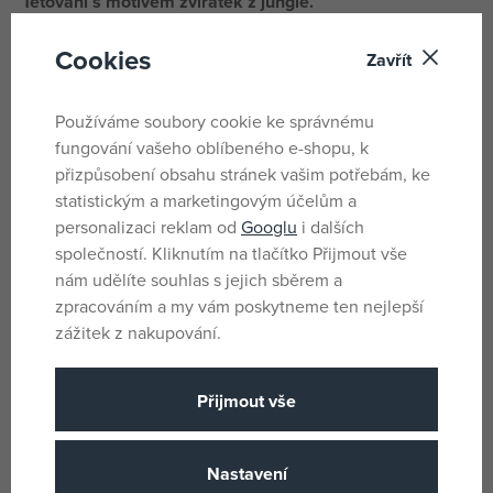
Tetování s motivem zvířátek z jungle.
Veselé barevné obrázky pro kluky i holky.
Cookies
Zavřít
Sada tetování obsahuje 2 archy o rozměru 140 x 210mm.
Používáme soubory cookie ke správnému
Tetování je dermatologicky testováno a dlouho vydrží.
fungování vašeho oblíbeného e-shopu, k
přizpůsobení obsahu stránek vašim potřebám, ke
Parametry
statistickým a marketingovým účelům a
personalizaci reklam od
Googlu
i dalších
společností. Kliknutím na tlačítko Přijmout vše
nám udělíte souhlas s jejich sběrem a
Pro holky i kluky
Pohlaví
zpracováním a my vám poskytneme ten nejlepší
Vícebarevné
Barva
zážitek z nakupování.
PVC
Materiál
0 x 23 x 14.5
Rozměry produktu
Přijmout vše
3 let
Věk od
FR
Země původu
Nastavení