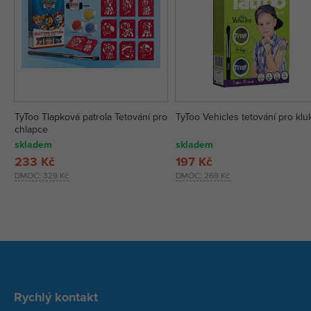
TyToo Tlapková patrola Tetování pro
TyToo Vehicles tetování pro klu
chlapce
skladem
skladem
233 Kč
197 Kč
DMOC:
329 Kč
DMOC:
269 Kč
Rychlý kontakt