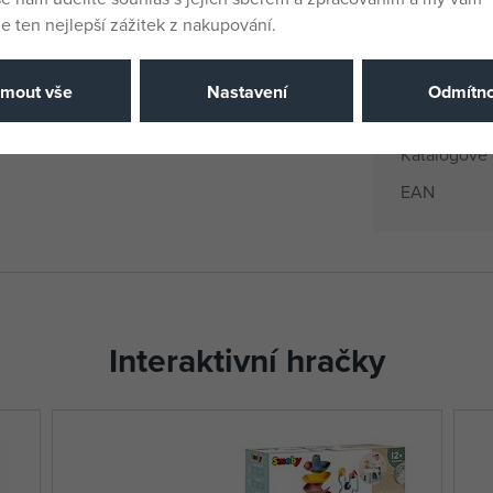
 ten nejlepší zážitek z nakupování.
Dodavatelsk
Výrobce / D
jmout vše
Nastavení
Odmítno
Katalogové 
EAN
Interaktivní hračky