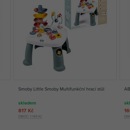
Smoby Little Smoby Multifunkční hrací stůl
AB
skladem
sk
817 Kč
16
DMOC:
1 149 Kč
DM