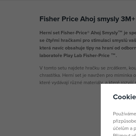
Fisher Price Ahoj smysly 3M+
Herní set Fisher-Price® Ahoj Smysly™ je sp
se čtyřmi hračkami pro stimulaci smyslů v
která navíc obsahuje tipy na hraní od odborn
laboratoře Play Lab Fisher-Price ™.
V tomto setu najdete hračku se zrcátkem, ko
chrastítka. Herní set je navržen pro miminka o
které vydávají různé materiály, a které rozvíjí
Cookie
Používáme
přizpůsobe
účelům a p
Přijmout v