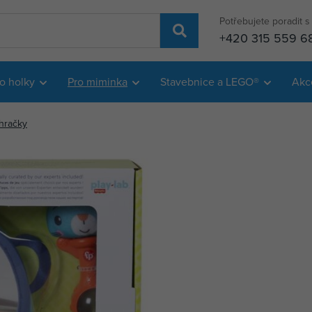
Potřebujete poradit 
+420 315 559 6
o holky
Pro miminka
Stavebnice a LEGO®
Akc
 hračky