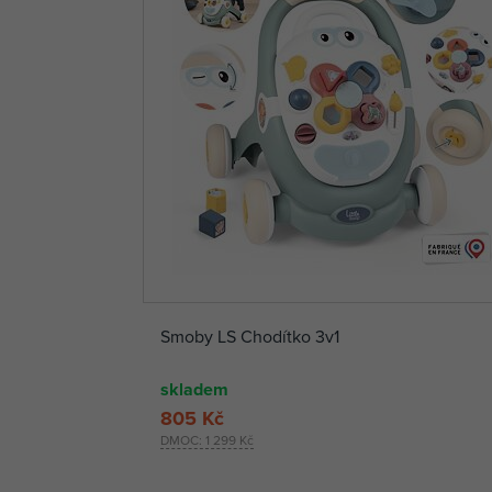
Smoby LS Chodítko 3v1
skladem
805 Kč
DMOC:
1 299 Kč