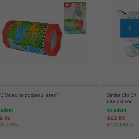
C Válec na podporu lezení
Simba Chi Chi
interaktivní
ladem
skladem
9 Kč
962 Kč
OC:
249 Kč
DMOC:
1 499 Kč