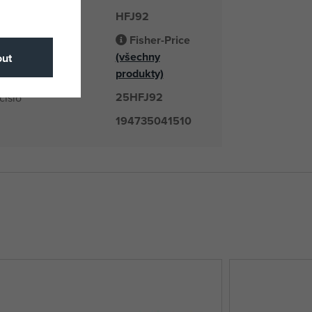
HFJ92
é číslo
Fisher-Price
(všechny
odavatel
ut
produkty)
25HFJ92
číslo
194735041510