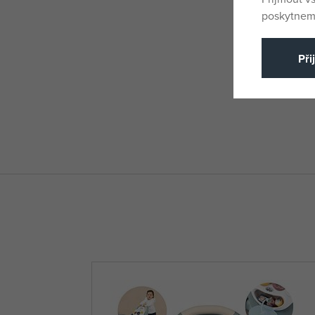
poskytneme
Při