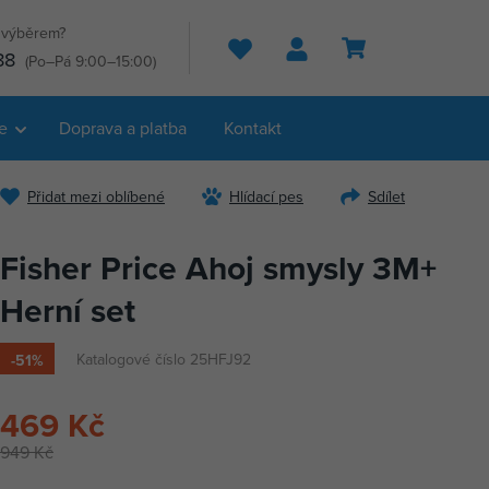
s výběrem?
Hledat
88
(Po–Pá 9:00–15:00)
e
Doprava a platba
Kontakt
Přidat mezi oblíbené
Hlídací pes
Sdílet
Fisher Price Ahoj smysly 3M+
Herní set
Katalogové číslo 25HFJ92
-51%
469 Kč
949 Kč