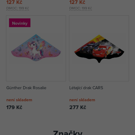
127 Kč
127 Kč
DMOC:
199 Kč
DMOC:
199 Kč
Novinky
Günther Drak Rosalie
Létající drak CARS
není skladem
není skladem
179 Kč
277 Kč
Značky