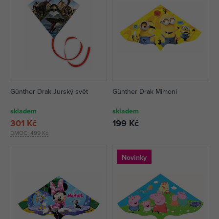
Günther Drak Jurský svět
Günther Drak Mimoni
skladem
skladem
301 Kč
199 Kč
DMOC:
499 Kč
Novinky