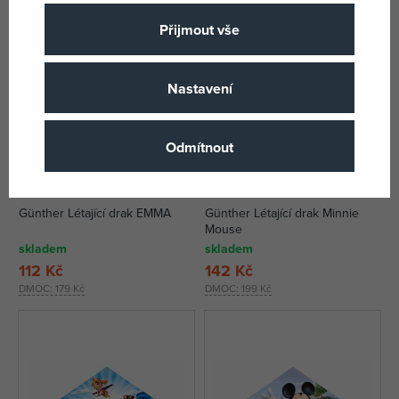
Přijmout vše
Nastavení
Odmítnout
Günther Létající drak EMMA
Günther Létající drak Minnie
Mouse
skladem
skladem
112 Kč
142 Kč
DMOC:
179 Kč
DMOC:
199 Kč