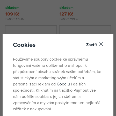
skladem
skladem
109 Kč
127 Kč
DMOC:
179 Kč
DMOC:
199 Kč
Cookies
Zavřít
Používáme soubory cookie ke správnému
fungování vašeho oblíbeného e-shopu, k
přizpůsobení obsahu stránek vašim potřebám, ke
statistickým a marketingovým účelům a
personalizaci reklam od
Googlu
i dalších
Günther Gabby's Dollhouse
Günther Létající drak MICKEY
společností. Kliknutím na tlačítko Přijmout vše
Drak
nám udělíte souhlas s jejich sběrem a
skladem
skladem
zpracováním a my vám poskytneme ten nejlepší
127 Kč
120 Kč
zážitek z nakupování.
DMOC:
199 Kč
DMOC:
199 Kč