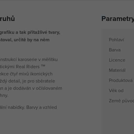
druhů
Parametr
fiku a tak přitažlivé tvary,
oval, určitě by na něm
Pohlaví
Barva
nstrukcí karoserie v měřítku
Licence
tickými Real Riders ™
Materiál
ekce čtyř mixů ikonických
Produktová 
ždý detail, je pro sběratele
gn a je dodáván v očíslovaném
Věk od
hny.
Země půvo
lní nabídky. Barvy a vzhled