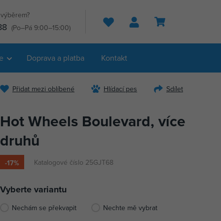
s výběrem?
Hledat
88
(Po–Pá 9:00–15:00)
e
Doprava a platba
Kontakt
Přidat mezi oblíbené
Hlídací pes
Sdílet
Hot Wheels Boulevard, více
druhů
Katalogové číslo 25GJT68
-17%
Vyberte variantu
Nechám se překvapit
Nechte mě vybrat