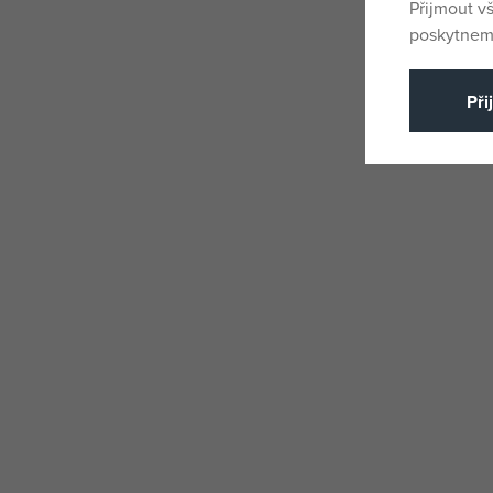
Přijmout v
poskytneme
Při