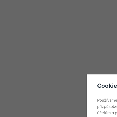
Cookie
Používáme
přizpůsobe
účelům a p