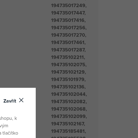
194735017249,
194735017447,
194735017416,
194735017256,
194735017270,
194735017461,
194735017287,
194735102211,
194735102075,
194735102129,
194735101979,
194735102136,
194735102044,
Zavřít
194735102082,
194735102068,
194735102099,
shopu, k
194735102167,
ovým
194735185481,
 tlačítko