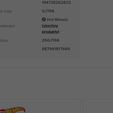
194735262823
GJT68
é číslo
Hot Wheels
(všechny
odavatel
produkty)
25GJT68
číslo
887961817669