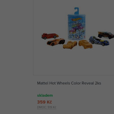
Mattel Hot Wheels Color Reveal 2ks
skladem
359 Kč
DMOC:
519 Kč