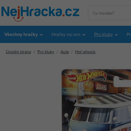
Všechny hračky
Hračky na ven
Pro kluky
Pr
Úvodní strana
Pro kluky
Auta
Hot wheels