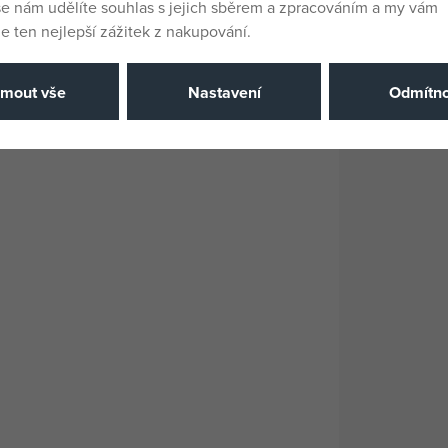
še nám udělíte souhlas s jejich sběrem a zpracováním a my vám
 ten nejlepší zážitek z nakupování.
jmout vše
Nastavení
Odmítno