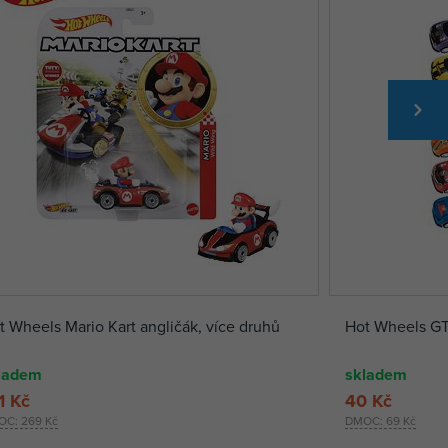
t Wheels Mario Kart angličák, více druhů
Hot Wheels GT
ladem
skladem
1 Kč
40 Kč
OC:
269 Kč
DMOC:
69 Kč