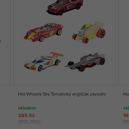
Hot Wheels 5ks Tematický angličák závodní
Ho
skladem
sk
285 Kč
19
DMOC:
399 Kč
DM