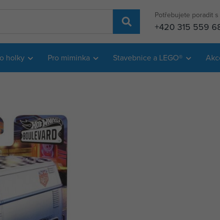
Potřebujete poradit 
+420 315 559 6
o holky
Pro miminka
Stavebnice a LEGO®
Akc