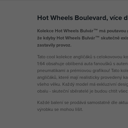
Hot Wheels Boulevard, více 
Kolekce Hot Wheels Bulvár™ má poutavou gra
že kdyby Hot Wheels Bulvár™ skutečně exist
zastavily provoz.
Tato cool kolekce angličáků s celokovovou ko
1:64 obsahuje oblíbená auta fanoušků s auten
pneumatikami a prémiovou grafikou! Tato kol
angličáků, které mají realisticky provedený ka
všeho věku. Každý model má exkluzivní desi
obalu - skuteční sběratelé je budou chtít všec
Každé balení se prodává samostatně dle aktuá
výrobku se mohou lišit.