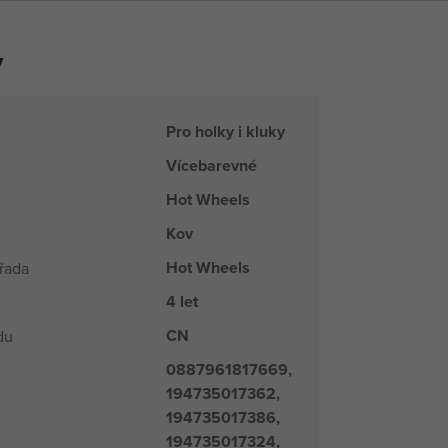
y
Pro holky i kluky
Vícebarevné
Hot Wheels
Kov
Hot Wheels
řada
4 let
CN
du
0887961817669,
194735017362,
194735017386,
194735017324,