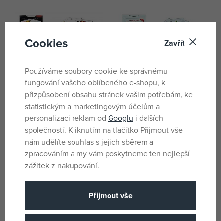
Cookies
Zavřít
Používáme soubory cookie ke správnému
fungování vašeho oblíbeného e-shopu, k
přizpůsobení obsahu stránek vašim potřebám, ke
Pikety
Pivrnec mariáš dvouhlavý
statistickým a marketingovým účelům a
personalizaci reklam od
Googlu
i dalších
skladem
skladem
společností. Kliknutím na tlačítko Přijmout vše
56 Kč
90 Kč
nám udělíte souhlas s jejich sběrem a
DMOC:
79 Kč
DMOC:
119 Kč
zpracováním a my vám poskytneme ten nejlepší
zážitek z nakupování.
-69%
Přijmout vše