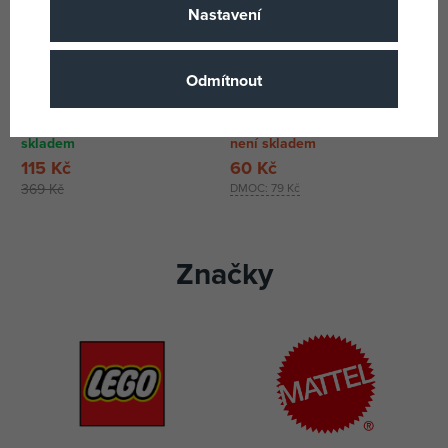
Nastavení
Odmítnout
Taroky
Vykládací karty IH
skladem
není skladem
115 Kč
60 Kč
369 Kč
DMOC:
79 Kč
Značky