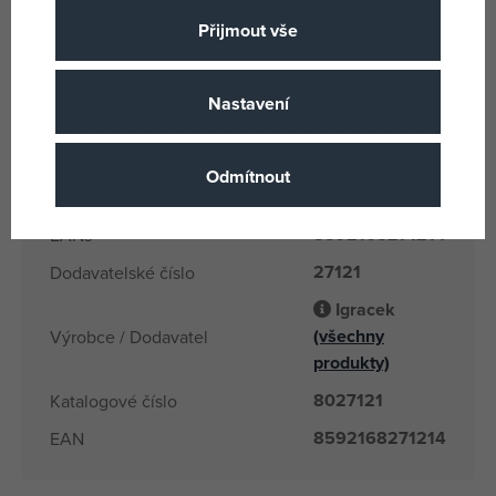
Igráček
Licence
Přijmout vše
Plast
Materiál
11.5 x 18 x 12
Rozměry produktu
Nastavení
Multigo
Produktová řada
2 let
Věk od
Odmítnout
CZ
Země původu
8592168271214
EANs
27121
Dodavatelské číslo
Igracek
(všechny
Výrobce / Dodavatel
produkty)
8027121
Katalogové číslo
8592168271214
EAN