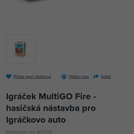
Přidat mezi oblíbené
Hlídací pes
Sdílet
Igráček MultiGO Fire -
hasičská nástavba pro
Igráčkovo auto
Katalogové číslo 8027121