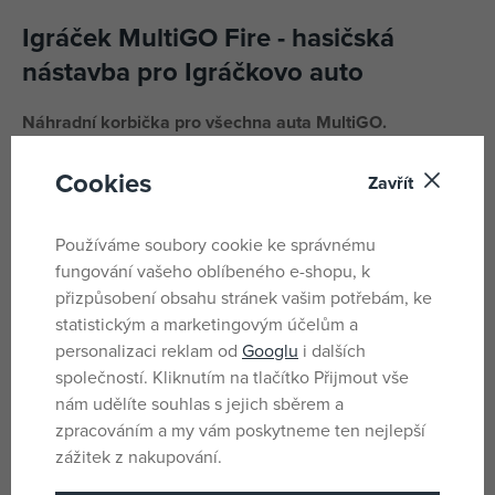
Igráček MultiGO Fire - hasičská
nástavba pro Igráčkovo auto
Náhradní korbička pro všechna auta MultiGO.
Hasičská multikorbička obsahuje vyměnitelnou kartu
Cookies
Zavřít
s hasičským vybavením.
Vhodné pro děti od 2 let.
Používáme soubory cookie ke správnému
fungování vašeho oblíbeného e-shopu, k
Vyrobeno v České republice.
přizpůsobení obsahu stránek vašim potřebám, ke
statistickým a marketingovým účelům a
Parametry
personalizaci reklam od
Googlu
i dalších
společností. Kliknutím na tlačítko Přijmout vše
nám udělíte souhlas s jejich sběrem a
Pro kluky
Pohlaví
zpracováním a my vám poskytneme ten nejlepší
zážitek z nakupování.
Bílá, Červená
Barva