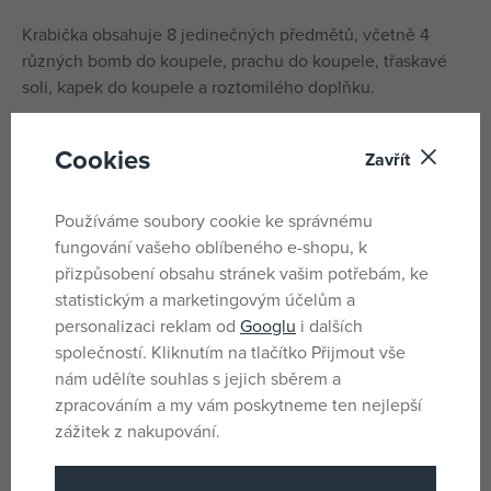
Krabička obsahuje 8 jedinečných předmětů, včetně 4
různých bomb do koupele, prachu do koupele, třaskavé
soli, kapek do koupele a roztomilého doplňku.
Dárková krabička INKEE - Paw Patrol nabízí širokou škálu
Cookies
efektů, včetně plovoucích koupelových bomb, bublajících
Zavřít
koupelových bomb, pěnivého koupelového prachu a
praskající soli. Přiložená houbová korunka poskytuje další
Používáme soubory cookie ke správnému
zábavu při koupání.
fungování vašeho oblíbeného e-shopu, k
přizpůsobení obsahu stránek vašim potřebám, ke
Tato krabička obsahuje přípravky, které nabízejí nejen
statistickým a marketingovým účelům a
pestrou paletu barev, ale jsou také obohaceny jojobovým
personalizaci reklam od
Googlu
i dalších
olejem, který udržuje pokožku jemnou a vláčnou. Každý
společností. Kliknutím na tlačítko Přijmout vše
přípravek byl pečlivě vyvinut tak, aby poskytoval
nám udělíte souhlas s jejich sběrem a
jedinečný zážitek z koupele.
zpracováním a my vám poskytneme ten nejlepší
zážitek z nakupování.
Parametry