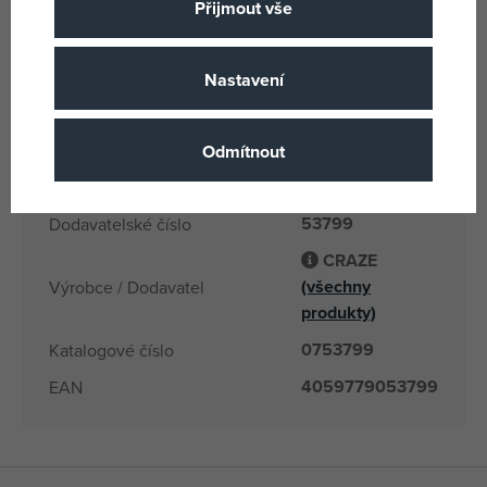
Přijmout vše
Pro holky i kluky
Pohlaví
Vícebarevné
Barva
Nastavení
Tlapková patrola
Licence
3 let
Věk od
Odmítnout
4059779053799
EANs
53799
Dodavatelské číslo
CRAZE
(všechny
Výrobce / Dodavatel
produkty)
0753799
Katalogové číslo
4059779053799
EAN