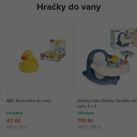
Hračky do vany
ABC Kachnička do vany
Smoby Little Smoby Sedátko d
vany 2 v 1
skladem
skladem
42 Kč
751 Kč
DMOC:
59 Kč
DMOC:
999 Kč