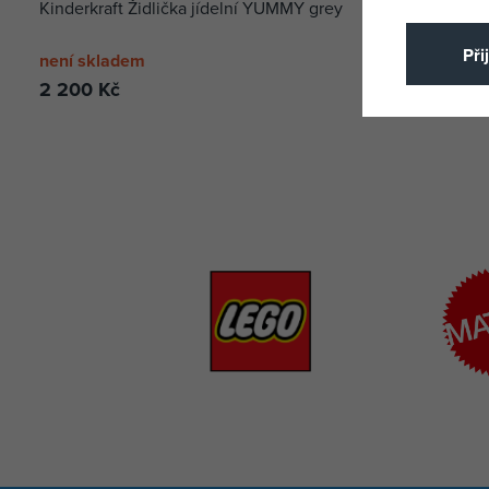
Kinderkraft Židlička jídelní YUMMY grey
Kinderkraft
Při
není skladem
není sklad
2 200 Kč
2 100 Kč