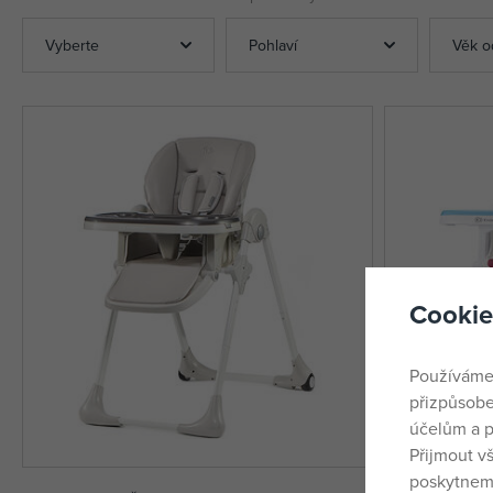
Vyberte
Pohlaví
Věk o
Cookie
Používáme
přizpůsobe
účelům a p
Přijmout v
poskytneme