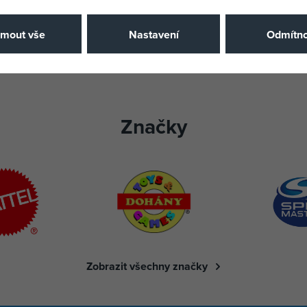
 Židlička jídelní YUMMY multi
jmout vše
Nastavení
Odmítno
em
Značky
Zobrazit všechny značky