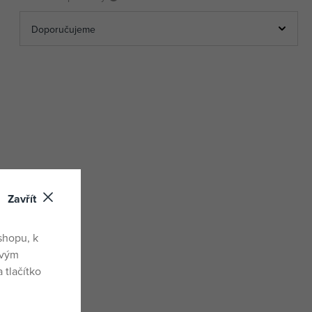
Zavřít
shopu, k
ovým
 tlačítko