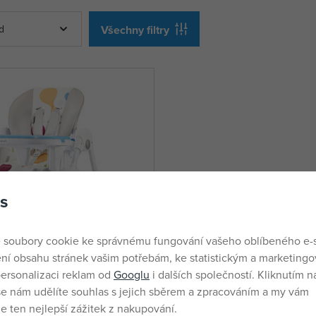
d
Všechny filtry
s
 soubory cookie ke správnému fungování vašeho oblíbeného e-
ní obsahu stránek vašim potřebám, ke statistickým a marketing
ersonalizaci reklam od
Googlu
i dalších společností. Kliknutím na
še nám udělíte souhlas s jejich sběrem a zpracováním a my vám
 ten nejlepší zážitek z nakupování.