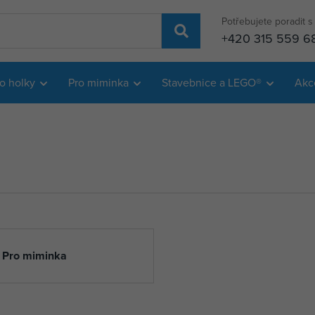
Potřebujete poradit 
+420 315 559 6
o holky
Pro miminka
Stavebnice a LEGO®
Akc
Pro miminka