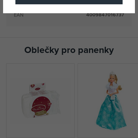
231673
Katalogové číslo
4009847016737
EAN
Oblečky pro panenky