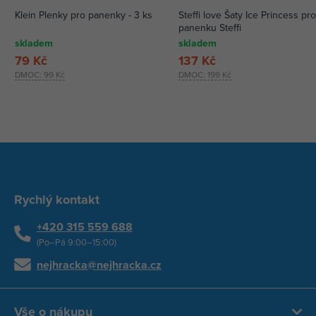
Klein Plenky pro panenky - 3 ks
Steffi love Šaty Ice Princess pr
panenku Steffi
skladem
skladem
79 Kč
137 Kč
DMOC:
99 Kč
DMOC:
199 Kč
Rychlý kontakt
+420 315 559 688
(Po–Pá 9:00–15:00)
nejhracka@nejhracka.cz
Vše o nákupu