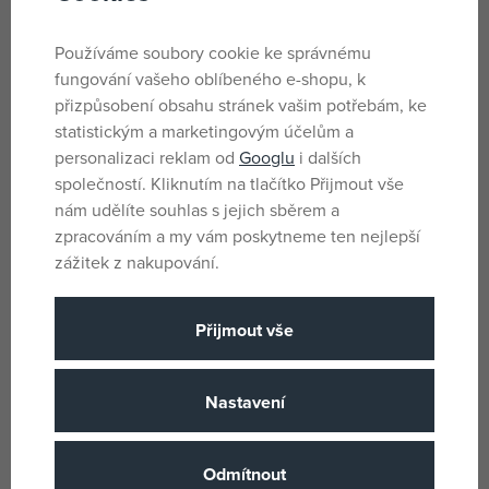
Parametry
Používáme soubory cookie ke správnému
fungování vašeho oblíbeného e-shopu, k
Pro holky
Pohlaví
přizpůsobení obsahu stránek vašim potřebám, ke
Ne
Baterie
statistickým a marketingovým účelům a
Plast
Materiál
personalizaci reklam od
Googlu
i dalších
společností. Kliknutím na tlačítko Přijmout vše
NE
Počet a typ baterií
nám udělíte souhlas s jejich sběrem a
Princess Coralie
Produktová řada
zpracováním a my vám poskytneme ten nejlepší
zážitek z nakupování.
3 let
Věk od
DE
Země původu
Přijmout vše
4009847016737
EANs
1673
Dodavatelské číslo
Nastavení
Klein
(všechny
Výrobce / Dodavatel
produkty)
Odmítnout