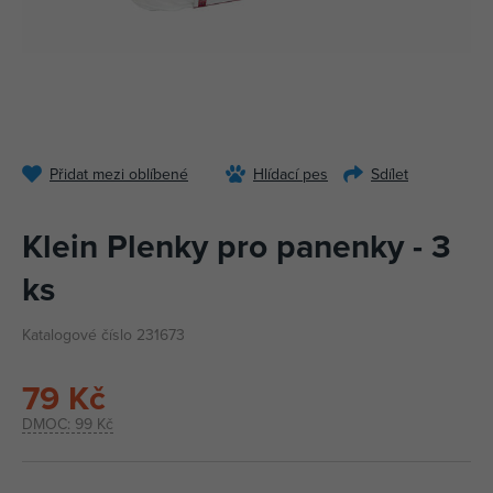
Přidat mezi oblíbené
Hlídací pes
Sdílet
Klein Plenky pro panenky - 3
ks
Katalogové číslo 231673
79 Kč
DMOC:
99 Kč