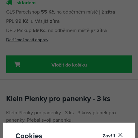
skladem
GLS Parcelshop
55 Kč
, na odběrném místě již
zítra
PPL
99 Kč
, u Vás již
zítra
DPD Pickup
59 Kč
, na odběrném místě již
zítra
Další možnosti doprav
Vložit do košíku
Klein Plenky pro panenky - 3 ks
Klein Plenky pro panenky - 3 ks - 3 kusy plenek pro
panenky. Přebal svoji panenku.
Cookies
Zavřít