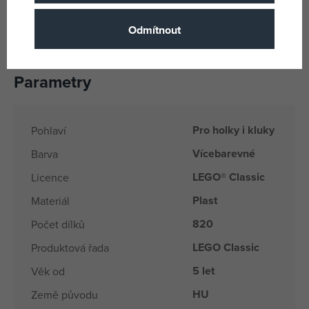
stavitelskou zábavu a vývojové milníky se svými dětmi
ROZMĚRY
– Model kolečkových bruslí z 820 dílků měří
Odmítnout
přes 11 cm na výšku, 12 cm na šířku a 4 cm do hloubky
Parametry
Pro holky i kluky
Pohlaví
Vícebarevné
Barva
LEGO® Classic
Licence
Plast
Materiál
820
Počet dílků
LEGO Classic
Produktová řada
5 let
Věk od
HU
Země původu