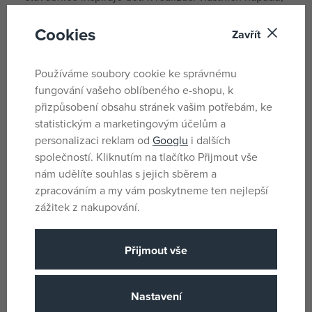
které pak mohou přizpůsobte si a kombinovat, čímž
Cookies
získávají ještě více herních možností.
Zavřít
ROZVOJ DĚTSKÉ KREATIVITY
– Sestavte králíčka, auto,
dinosaura, letadlo, meloun, kolečkové brusle, dům,
Používáme soubory cookie ke správnému
zmrzlinu, pávy, kočku, květinu, herní ovladač, tučňáka,
fungování vašeho oblíbeného e-shopu, k
loď, draka, kytaru a motýla.
přizpůsobení obsahu stránek vašim potřebám, ke
NÁPAD NA DÁREK PRO DĚTI
– Darujte barvy a
statistickým a marketingovým účelům a
kreativitu v podobě tohoto pestrobarevného a
personalizaci reklam od
Googlu
i dalších
univerzálního dárku k narozeninám nebo svátku pro
společností. Kliknutím na tlačítko Přijmout vše
chlapce a dívky od 5 let.
nám udělíte souhlas s jejich sběrem a
APLIKACE LEGO® BUILDER
– Proveďte děti na jejich
zpracováním a my vám poskytneme ten nejlepší
příštím stavitelském dobrodružství intuitivní aplikací
zážitek z nakupování.
LEGO® Builder s návodem. Umožní jim ukládat si
stavebnice, sledovat postup a přibližovat a otáčet
modely ve 3D
Přijmout vše
ROZVOJ DOVEDNOSTÍ POMOCÍ KOSTEK
– Hračky
LEGO® Classic přináší spoustu nápadů a inspirace, a
Nastavení
umožňují rodičům zábavným způsobem sdílet