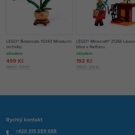
LEGO® Botanicals 10343 Miniaturní
LEGO® Minecraft® 21266 Lávov
orchidej
bitva v Netheru
skladem
skladem
499 Kč
192 Kč
DMOC:
709 Kč
DMOC:
239 Kč
Rychlý kontakt
+420 315 559 688