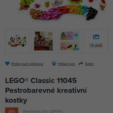
+6 další
Přidat mezi oblíbené
Hlídací pes
Sdílet
LEGO® Classic 11045
Pestrobarevné kreativní
kostky
Katalogové číslo 2211045
-25%