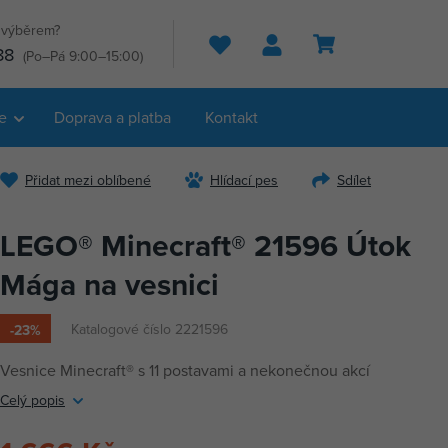
s výběrem?
Hledat
88
(Po–Pá 9:00–15:00)
e
Doprava a platba
Kontakt
Přidat mezi oblíbené
Hlídací pes
Sdílet
LEGO® Minecraft® 21596 Útok
Mága na vesnici
Katalogové číslo 2221596
-23%
Vesnice Minecraft® s 11 postavami a nekonečnou akcí
Celý popis