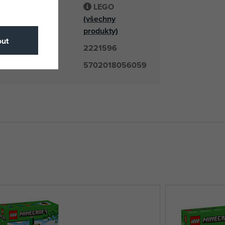
LEGO
(všechny
odavatel
produkty)
ut
2221596
číslo
5702018056059