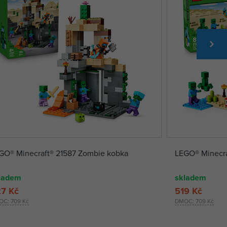
GO® Minecraft® 21587 Zombie kobka
LEGO® Minecra
ladem
skladem
7 Kč
519 Kč
OC:
709 Kč
DMOC:
709 Kč