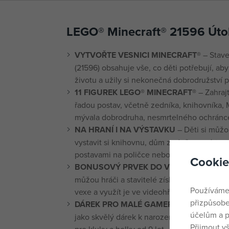
LEGO® Minecraft® 21596 Úto
VYTVOŘTE VESNICI MINECRAFT®
– Stave
(21596) obsahuje vše, co děti potřebují, aby
životu a užily si nekonečná dobrodružství p
11 FIGUREK LEGO® MINECRAFT®
– Zahraj
řadou postav, včetně zedníka, knihovníka,
mývala dobrodruha, nesmrtelného ochránce
NA HRANÍ I NA VÝSTAVKU
– Děti si můžo
vystavit si knihovnu, dům zedníka a místo 
postavami na poličce nebo na stole
Cookie
BONUSOVÝ PRVEK DO VIDEOHRY
– Skrz
můžou hráči a stavitelé získat bonusový p
Používáme
vexe a využít je ve videohře Minecraft®
přizpůsobe
DÁREK PRO MALÉ GAMERY
– Tato staveb
účelům a p
jako skvělý dárek k narozeninám, Vánocům ne
Přijmout v
pro kluky a holky od 9 let