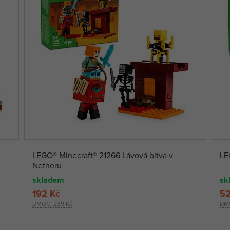
LEGO® Minecraft® 21266 Lávová bitva v
LE
Netheru
skladem
sk
192 Kč
52
DMOC:
239 Kč
DM