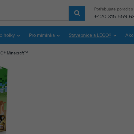
Potřebujete poradit 
+420 315 559 6
o holky
Pro miminka
Stavebnice a LEGO®
Akc
O® Minecraft™