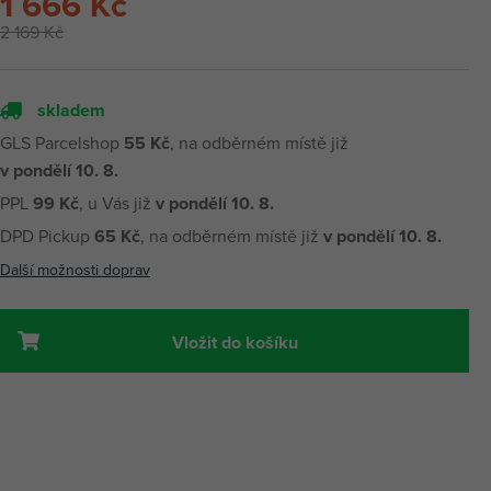
1 666 Kč
2 169 Kč
skladem
GLS Parcelshop
55 Kč
, na odběrném místě již
v pondělí 10. 8.
PPL
99 Kč
, u Vás již
v pondělí 10. 8.
DPD Pickup
65 Kč
, na odběrném místě již
v pondělí 10. 8.
Další možnosti doprav
Vložit do košíku