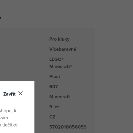
y
Pro kluky
Vícebarevné
LEGO®
Minecraft®
Plast
607
Zavřít
Minecraft
řada
9 let
shopu, k
CZ
du
ovým
 tlačítko
5702018056059