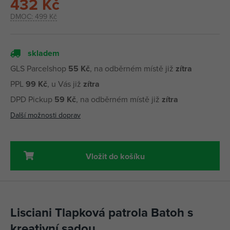
432 Kč
DMOC:
499 Kč
skladem
GLS Parcelshop
55 Kč
, na odběrném místě již
zítra
PPL
99 Kč
, u Vás již
zítra
DPD Pickup
59 Kč
, na odběrném místě již
zítra
Další možnosti doprav
Vložit do košíku
Lisciani Tlapková patrola Batoh s
kreativní sadou