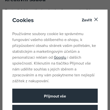
Fantastická kreativní sada obsažena v roztomilém
batůžku Paw Patrol.
Cookies
Zavřít
Naučíte se s ní kreslit krok za krokem s postavami z
animovaného seriálu.
Používáme soubory cookie ke správnému
fungování vašeho oblíbeného e-shopu, k
Vybarvujte desky pohodlněji pomocí dodaného stojánku a
přizpůsobení obsahu stránek vašim potřebám, ke
pište a mažte podle pokynů v brožuře. Uvnitř balení
statistickým a marketingovým účelům a
najdete také mnoho samolepek, fixů a barevných kříd.
personalizaci reklam od
Googlu
i dalších
společností. Kliknutím na tlačítko Přijmout vše
Parametry
nám udělíte souhlas s jejich sběrem a
zpracováním a my vám poskytneme ten nejlepší
zážitek z nakupování.
Pro holky i kluky
Pohlaví
Vícebarevné
Barva
Přijmout vše
Tlapková patrola
Licence