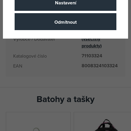
3 let
Věk od
Nastavení
8008324103324
EANs
103324
Odmítnout
Dodavatelské číslo
Liscianigioch
(všechny
Výrobce / Dodavatel
produkty)
71103324
Katalogové číslo
8008324103324
EAN
Batohy a tašky