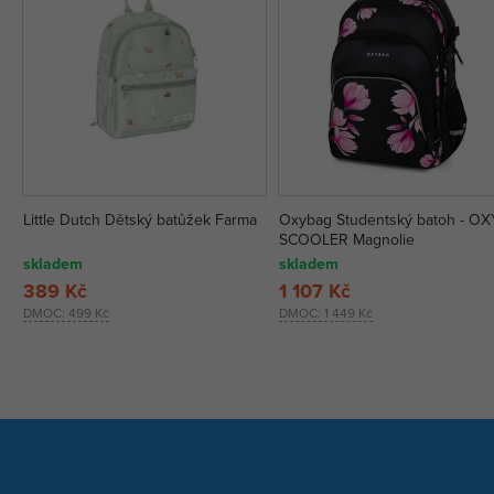
Little Dutch Dětský batůžek Farma
Oxybag Studentský batoh - OXY
SCOOLER Magnolie
skladem
skladem
389 Kč
1 107 Kč
DMOC:
499 Kč
DMOC:
1 449 Kč