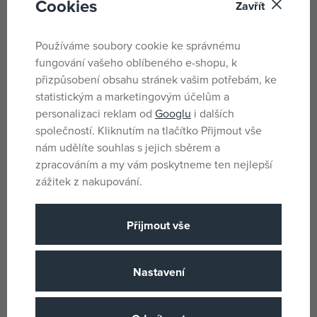
Cookies
Zavřít
119 Kč
DMOC:
139 Kč
Používáme soubory cookie ke správnému
fungování vašeho oblíbeného e-shopu, k
Značky
přizpůsobení obsahu stránek vašim potřebám, ke
statistickým a marketingovým účelům a
personalizaci reklam od
Googlu
i dalších
společností. Kliknutím na tlačítko Přijmout vše
nám udělíte souhlas s jejich sběrem a
zpracováním a my vám poskytneme ten nejlepší
zážitek z nakupování.
Přijmout vše
Nastavení