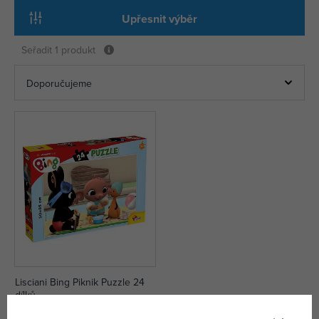
Upřesnit výběr
Seřadit
1 produkt
Lisciani Bing Piknik Puzzle 24
dílků
není skladem