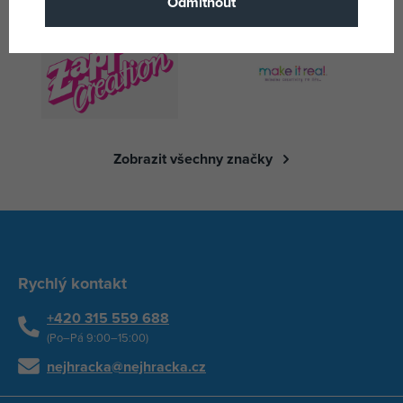
Odmítnout
Zobrazit všechny značky
Rychlý kontakt
+420 315 559 688
(Po–Pá 9:00–15:00)
nejhracka@nejhracka.cz