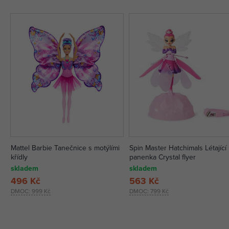
Mattel Barbie Tanečnice s motýlími
Spin Master Hatchimals Létající
křídly
panenka Crystal flyer
skladem
skladem
496 Kč
563 Kč
DMOC:
999 Kč
DMOC:
799 Kč