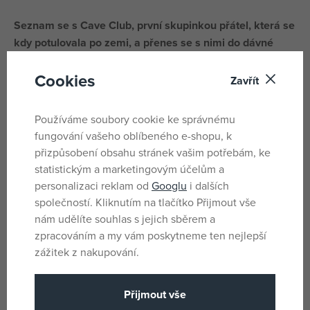
Seznam se s Cave Club, první skupinkou přátel, která se
kdy potulovala po zemi, a přenes se s nimi do dávné
historie.
Cookies
Zavřít
Zažij nová dobrodružství s těmito pravěkými postavičkami
s divokými vlasy a jejich rozkošnými přátelskými
Používáme soubory cookie ke správnému
dinosaury. V této kolekci na tebe čekají módní panenky s
fungování vašeho oblíbeného e-shopu, k
všívanými vlasy.
přizpůsobení obsahu stránek vašim potřebám, ke
Všechny panenky jsou oblečené do oblečků v neonových
statistickým a marketingovým účelům a
barvách a díky kloubům je můžeš postavit nebo posadit do
personalizaci reklam od
Googlu
i dalších
jakékoliv polohy. Nechybí ani divocí mazlíčci a celá řada
společností. Kliknutím na tlačítko Přijmout vše
tematických doplňků.
nám udělíte souhlas s jejich sběrem a
zpracováním a my vám poskytneme ten nejlepší
zážitek z nakupování.
Parametry
Přijmout vše
Pro holky i kluky
Pohlaví