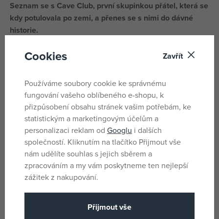
Seznam se s Cave Club, první skupinkou přátel, která se
kdy potulovala po zemi, a přenes se s nimi do dávné
historie.
Zažij nová dobrodružství s těmito pravěkými postavičkami
Cookies
Zavřít
s divokými vlasy a jejich rozkošnými přátelskými
dinosaury. V této kolekci na tebe čekají módní panenky s
Používáme soubory cookie ke správnému
všívanými vlasy.
fungování vašeho oblíbeného e-shopu, k
Všechny panenky jsou oblečené do oblečků v neonových
přizpůsobení obsahu stránek vašim potřebám, ke
barvách a díky kloubům je můžeš postavit nebo posadit do
statistickým a marketingovým účelům a
jakékoliv polohy. Nechybí ani divocí mazlíčci a celá řada
personalizaci reklam od
Googlu
i dalších
tematických doplňků.
společností. Kliknutím na tlačítko Přijmout vše
nám udělíte souhlas s jejich sběrem a
zpracováním a my vám poskytneme ten nejlepší
Parametry
zážitek z nakupování.
Pro holky i kluky
Pohlaví
Přijmout vše