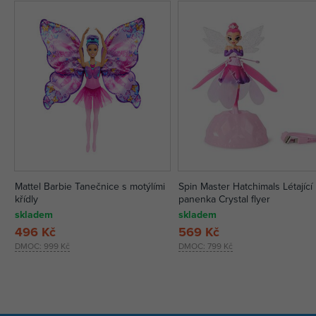
Mattel Barbie Tanečnice s motýlími
Spin Master Hatchimals Létající
křídly
panenka Crystal flyer
skladem
skladem
496 Kč
569 Kč
DMOC:
999 Kč
DMOC:
799 Kč