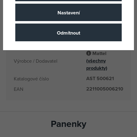
Plast
Materiál
Assort Mattel
Název podskupiny zboži
Nastavení
4 let
Věk od
2211005006210
EANs
Odmítnout
500621
Dodavatelské číslo
Mattel
(všechny
Výrobce / Dodavatel
produkty)
AST 500621
Katalogové číslo
2211005006210
EAN
Panenky