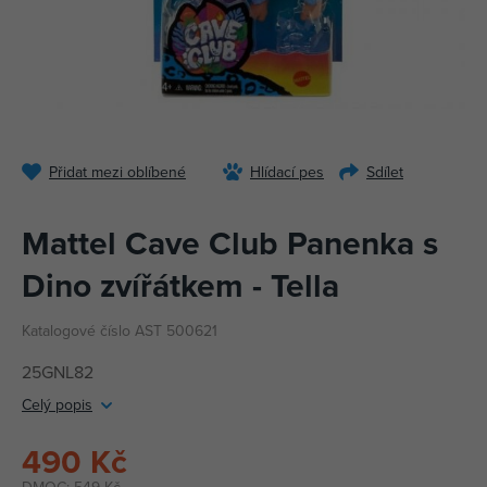
Přidat mezi oblíbené
Hlídací pes
Sdílet
Mattel Cave Club Panenka s
Dino zvířátkem - Tella
Katalogové číslo AST 500621
25GNL82
Celý popis
490 Kč