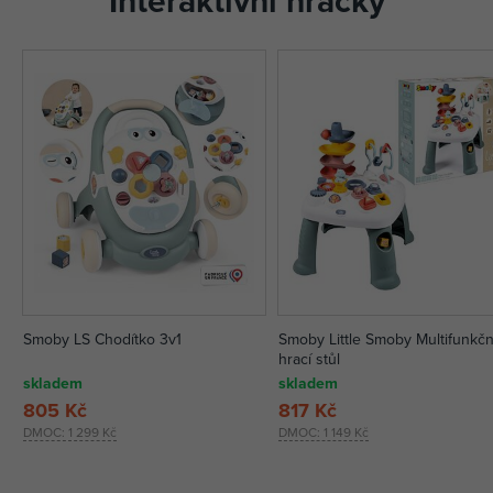
Interaktivní hračky
Smoby LS Chodítko 3v1
Smoby Little Smoby Multifunkčn
hrací stůl
skladem
skladem
805 Kč
817 Kč
DMOC:
1 299 Kč
DMOC:
1 149 Kč