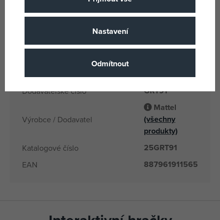
Počet a typ baterií
Carbon Zinc
Fisher Price
Produktová řada
Nastavení
Narození
Věk od
CN
Země původu
Odmítnout
887961911565
EANs
GRT91
Dodavatelské číslo
Mattel
(všechny
Výrobce / Dodavatel
produkty)
25GRT91
Katalogové číslo
887961911565
EAN