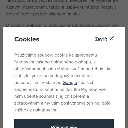
Tato roztomilá plyšová hračka s melodiemi je vybavena 4
různými nastaveními, takže si uspávání můžete nastavit
přesně podle potřeb vašeho miminka.
Mrožíka s měkkými ploutvičkami a látkovými „vlásky“ lze
prát v pračce a perfektně se také hodí na cesty.
Cookies
Zavřít
Parametry
Používáme soubory cookie ke správnému
fungování vašeho oblíbeného e-shopu, k
přizpůsobení obsahu stránek vašim potřebám, ke
Pro holky i
Pohlaví
statistickým a marketingovým účelům a
kluky
personalizaci reklam od
Googlu
i dalších
Ano
Baterie
společností. Kliknutím na tlačítko Přijmout vše
nám udělíte souhlas s jejich sběrem a
Ano
Baterie součást balení
zpracováním a my vám poskytneme ten nejlepší
Fisher Price
Licence
zážitek z nakupování.
Plyš
Materiál
3 x AA (R6)
Přijmout vše