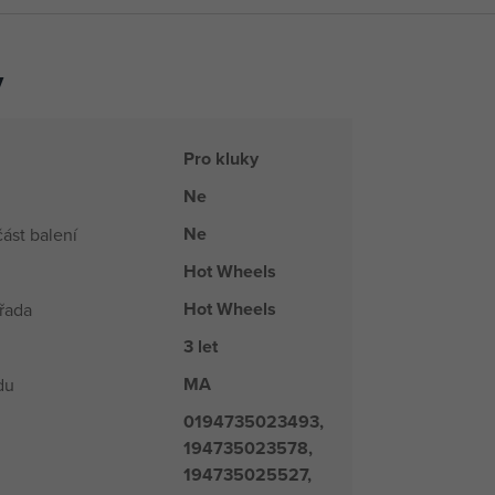
y
Pro kluky
Ne
Ne
ást balení
Hot Wheels
Hot Wheels
řada
3 let
MA
du
0194735023493,
194735023578,
194735025527,