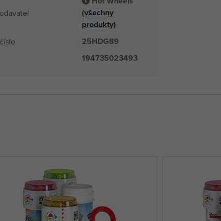
Hot Wheels
(všechny
odavatel
produkty)
25HDG89
číslo
194735023493