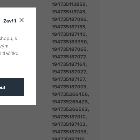
194735113859,
194735113743,
194735187096,
Zavřít
194735187133,
194735187140,
shopu, k
194735186990,
ovým
194735187065,
 tlačítko
194735187072,
194735187164,
194735187027,
194735187157,
194735187003,
ut
194735266456,
194735266425,
194735266562,
194735187010,
194735187102,
194735187058,
194735187119,