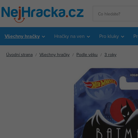
Všechny hračky
Hračky na ven
Pro kluky
Pr
Úvodní strana
Všechny hračky
Podle věku
3 roky