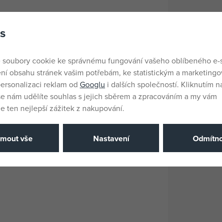
s
 soubory cookie ke správnému fungování vašeho oblíbeného e-
ní obsahu stránek vašim potřebám, ke statistickým a marketing
EANs
ersonalizaci reklam od
Googlu
i dalších společností. Kliknutím na
še nám udělíte souhlas s jejich sběrem a zpracováním a my vám
 ten nejlepší zážitek z nakupování.
jmout vše
Nastavení
Odmítno