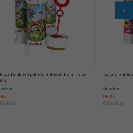
lcop Tlapková patrola Bublifuk 60 ml, více
Dulcop Bublifu
uhů
ladem
skladem
 Kč
15 Kč
OC:
25 Kč
DMOC:
25 Kč