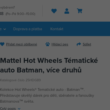
s výběrem?
Hledat
88
(Po–Pá 9:00–15:00)
e
Doprava a platba
Kontakt
Přidat mezi oblíbené
Hlídací pes
Sdílet
Mattel Hot Wheels Tématické
auto Batman, více druhů
Katalogové číslo 25HDG89
Kolekce Hot Wheels® Tematické auto - Batman™.
Představuje skvělý dárek pro děti, sběratele a fanoušky
Batmanova™ světa.
Celý popis