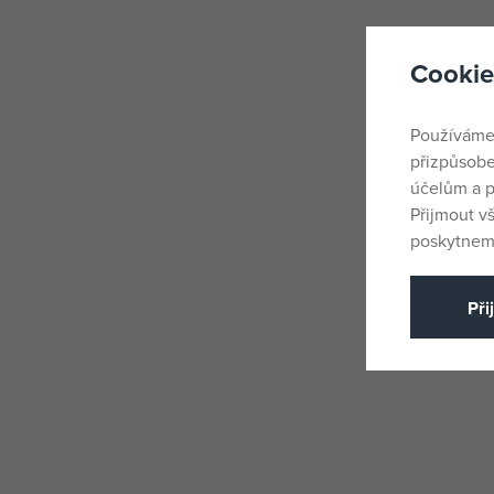
Cookie
Používáme
přizpůsobe
účelům a p
Přijmout v
poskytneme
Při