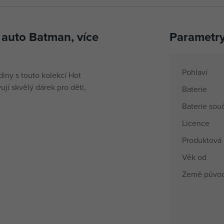
 auto Batman, více
Parametr
Pohlaví
iny s touto kolekcí Hot
í skvělý dárek pro děti,
Baterie
Baterie souč
Licence
Produktová 
Věk od
Země půvo