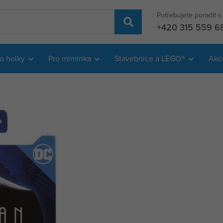
Potřebujete poradit 
+420 315 559 6
o holky
Pro miminka
Stavebnice a LEGO®
Akc