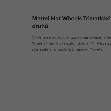
Mattel Hot Wheels Tématické
druhů
Vydejte se na dobrodružství maskovaného hrd
Wheels® Tematické auto - Batman™. Představuj
sběratele a fanoušky Batmanova™ světa.