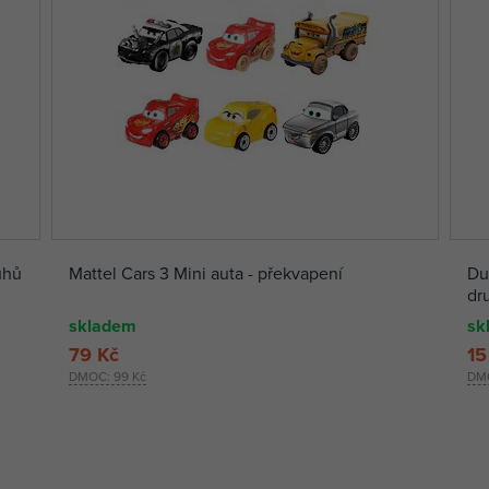
uhů
Mattel Cars 3 Mini auta - překvapení
Du
dr
skladem
sk
79 Kč
15
DMOC:
99 Kč
DM