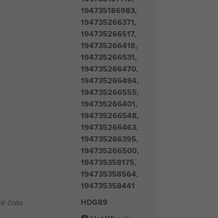
194735186983,
194735266371,
194735266517,
194735266418,
194735266531,
194735266470,
194735266494,
194735266555,
194735266401,
194735266548,
194735266463,
194735266395,
194735266500,
194735358175,
194735358564,
194735358441
HDG89
é číslo