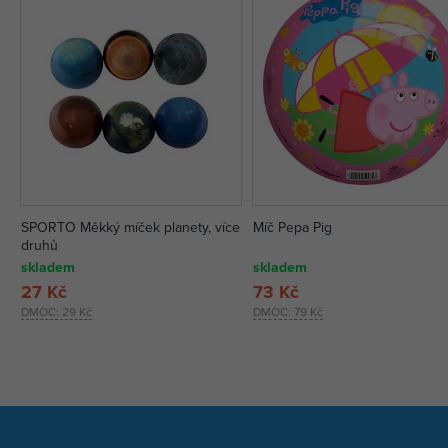
SPORTO Měkký míček planety, více
Míč Pepa Pig
druhů
skladem
skladem
27 Kč
73 Kč
DMOC:
29 Kč
DMOC:
79 Kč