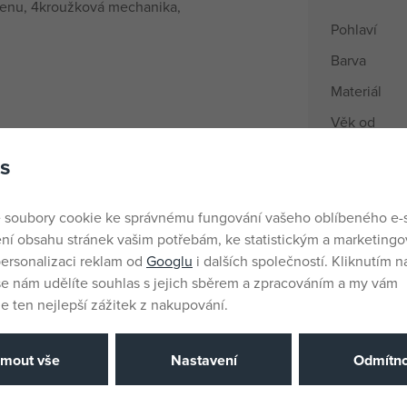
lenu, 4kroužková mechanika,
Pohlaví
Barva
Materiál
Věk od
Země půvo
s
EANs
 soubory cookie ke správnému fungování vašeho oblíbeného e-
Výrobce / D
ní obsahu stránek vašim potřebám, ke statistickým a marketing
ersonalizaci reklam od
Googlu
i dalších společností. Kliknutím na
še nám udělíte souhlas s jejich sběrem a zpracováním a my vám
Katalogové 
 ten nejlepší zážitek z nakupování.
EAN
jmout vše
Nastavení
Odmítno