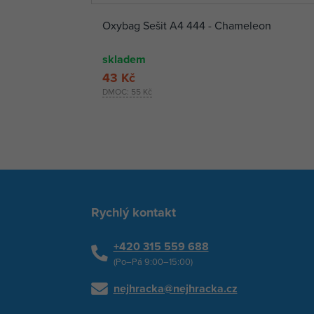
Oxybag Sešit A4 444 - Chameleon
skladem
43 Kč
DMOC:
55 Kč
Rychlý kontakt
+420 315 559 688
(Po–Pá 9:00–15:00)
nejhracka@nejhracka.cz