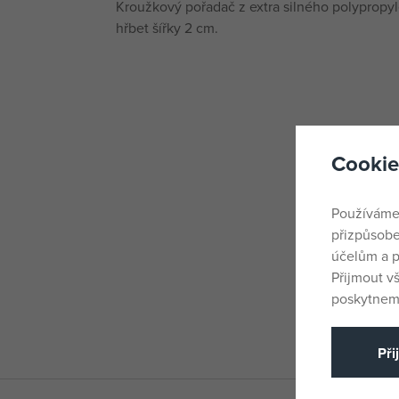
Kroužkový pořadač z extra silného polypropy
hřbet šířky 2 cm.
Cookie
Používáme
přizpůsobe
účelům a p
Přijmout v
poskytneme
Při