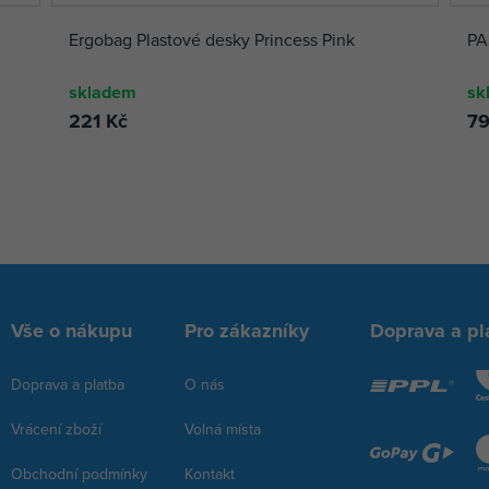
Ergobag Plastové desky Princess Pink
PA
skladem
sk
221 Kč
79
Vše o nákupu
Pro zákazníky
Doprava a pl
Doprava a platba
O nás
Vrácení zboží
Volná místa
Obchodní podmínky
Kontakt