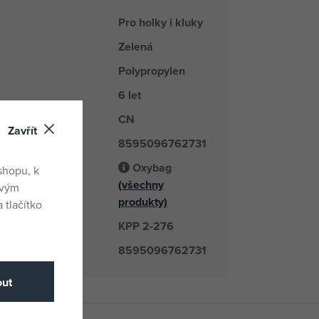
Pro holky i kluky
Zelená
Polypropylen
6 let
CN
du
Zavřít
8595096762731
Oxybag
shopu, k
(všechny
odavatel
ovým
produkty)
 tlačítko
KPP 2-276
číslo
8595096762731
ut