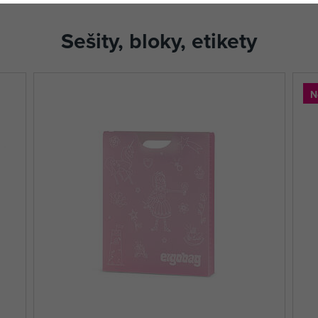
Sešity, bloky, etikety
N