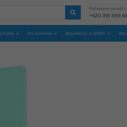
Potřebujete poradit 
+420 315 559 6
o holky
Pro miminka
Stavebnice a LEGO®
Akc