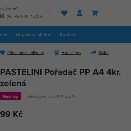
s výběrem?
Hledat
88
(Po–Pá 9:00–15:00)
e
Doprava a platba
Kontakt
Přidat mezi oblíbené
Hlídací pes
Sdílet
PASTELINI Pořadač PP A4 4kr.
zelená
Katalogové číslo KPP 2-276
Novinky
99 Kč