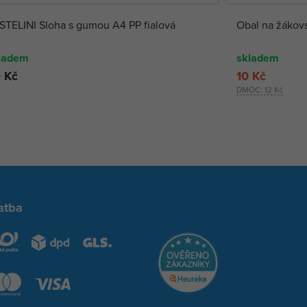
STELINI Sloha s gumou A4 PP fialová
Obal na žákov
ladem
skladem
 Kč
10 Kč
DMOC:
12 Kč
atba