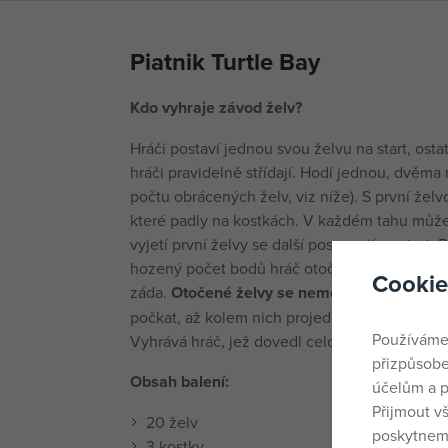
Piatnik Turtle Bay
Kdo vyhraje závod želv?
Hráči postaví jednou svou želvu na start, ostat
hráči pravidelně střídají. Hodí jednou, dvěma
počtu obrácených želv, viz níže). S první žel
které padly na kostkách. V každém tahu může
vyjetí první želvy se další posouvají na start
hozený počet bodů hráč otočí všechny soupeř
Cookie
záda.
Otočené želvy se nemohou pohybovat a
počkat, až kolem nich projede další hráč a ot
Používáme
Vyhrává hráč, jež dovedl celou skupinku svých
přizpůsobe
Obsah balení:
účelům a p
Přijmout v
20 želv
poskytneme
3 kostky