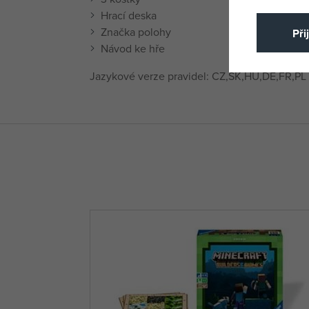
Hrací deska
Značka polohy
Při
Návod ke hře
Jazykové verze pravidel: CZ,SK,HU,DE,FR,PL