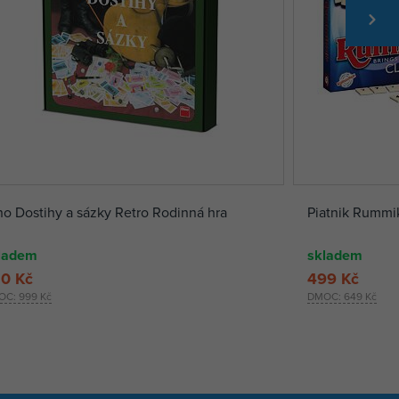
no Dostihy a sázky Retro Rodinná hra
Piatnik Rummik
ladem
skladem
0 Kč
499 Kč
OC:
999 Kč
DMOC:
649 Kč