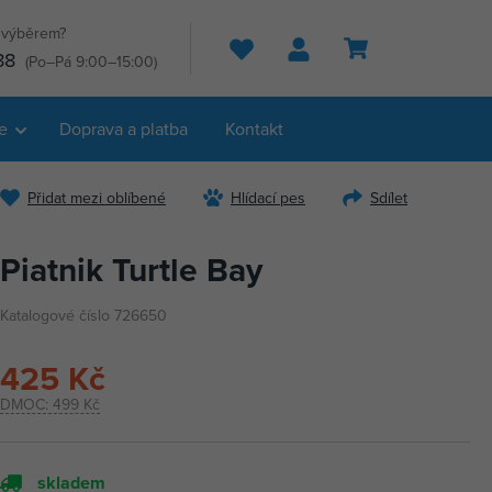
s výběrem?
Hledat
88
(Po–Pá 9:00–15:00)
e
Doprava a platba
Kontakt
Přidat mezi oblíbené
Hlídací pes
Sdílet
Piatnik Turtle Bay
Katalogové číslo 726650
425 Kč
DMOC:
499 Kč
skladem