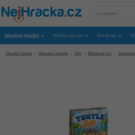
Všechny hračky
Hračky na ven
Pro kluky
Pr
Úvodní strana
Všechny hračky
Hry
Deskové hry
Deskové h