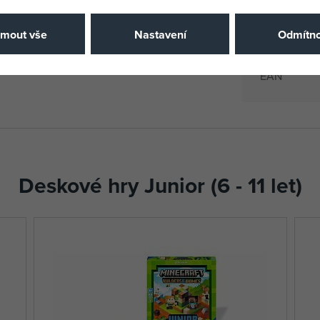
Výrobce / D
jmout vše
Nastavení
Odmítno
Katalogové 
EAN
Deskové hry Junior (6 - 11 let)