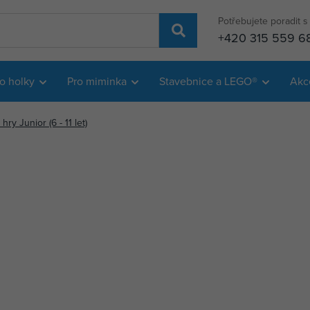
Potřebujete poradit 
+420 315 559 6
o holky
Pro miminka
Stavebnice a LEGO®
Akc
ry Junior (6 - 11 let)