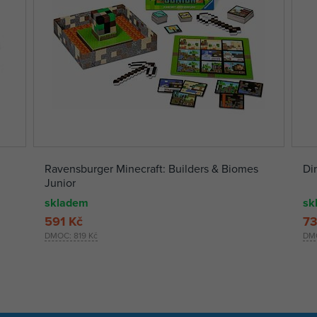
Ravensburger Minecraft: Builders & Biomes
Di
Junior
skladem
sk
591 Kč
73
DMOC:
819 Kč
DM