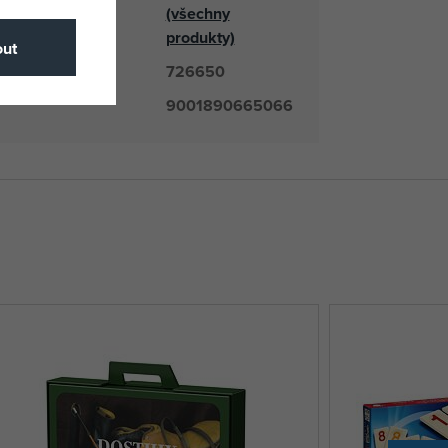
(všechny
odavatel
produkty)
ut
726650
číslo
9001890665066