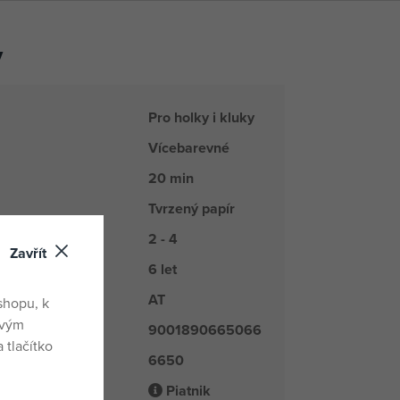
y
Pro holky i kluky
Vícebarevné
20 min
Tvrzený papír
2 - 4
Zavřít
6 let
AT
du
shopu, k
ovým
9001890665066
 tlačítko
6650
é číslo
Piatnik