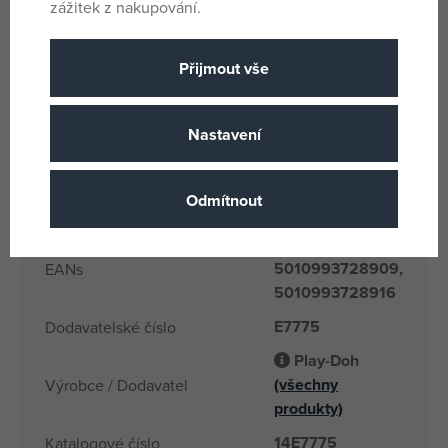
zážitek z nakupování.
Pro holky i kluky
Pohlaví
Přijmout vše
Vícebarevné
Barva
Modelína, plast
Materiál
Nastavení
Play Doh
Produktová řada
3 let
Věk od
Odmítnout
CN
Země původu
5010993729210,
5010993728909,
EANs
5010993728916
E7775
Dodavatelské číslo
Play-Doh
(všechny
Výrobce / Dodavatel
produkty)
14E7775
Katalogové číslo