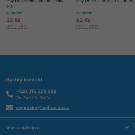
Play-Doh Samostatné kelímeky -
Play-Doh 4ks kelímků s konfeta
bílá
skladem
skladem
23 Kč
93 Kč
DMOC:
49 Kč
DMOC:
129 Kč
Rychlý kontakt
+420 315 559 688
(Po–Pá 9:00–15:00)
nejhracka@nejhracka.cz
Vše o nákupu