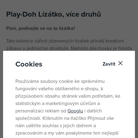
Play-Doh Lízátko, více druhů
Páni, podívejte se na ta lízátka!
Tato kolekce zářivě zbarvených lízátek přináší kreativní
zábavu v jedinečné struktuře. Namísto plechovky je hmota
Play-Doh v neprodyšné nádobě ve tvaru lízátka s
Cookies
válečkem sloužícím také jako tyčka.
Zavřít
Každé lízátko má v sobě stočené 2 barvy v krásných
Používáme soubory cookie ke správnému
vzorech a navíc má ve vrchní části vyklápěcí formičky pro
fungování vašeho oblíbeného e-shopu, k
inspiraci k zábavným výtvorům. Prodáváno v hezké krabici
přizpůsobení obsahu stránek vašim potřebám, ke
pro snadné vystavení.
statistickým a marketingovým účelům a
Každé lízátko je prodáváno samostatně.
personalizaci reklam od
Googlu
i dalších
společností. Kliknutím na tlačítko Přijmout vše
nám udělíte souhlas s jejich sběrem a
Parametry
zpracováním a my vám poskytneme ten nejlepší