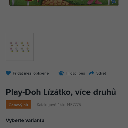
Přidat mezi oblíbené
Hlídací pes
Sdílet
Play-Doh Lízátko, více druhů
Katalogové číslo 14E7775
Cenový hit
Vyberte variantu