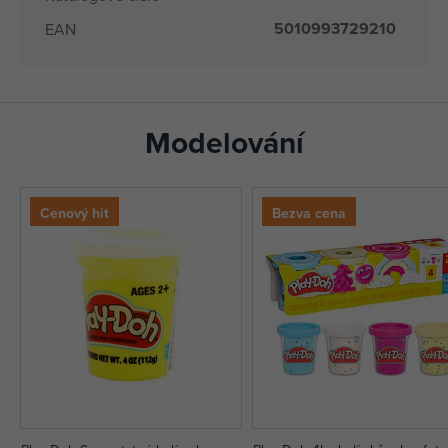
5010993729210
EAN
Modelování
Cenový hit
Bezva cena