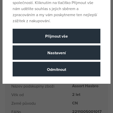
společností. Kliknutím na tlačítko Přijmout vše
Tento kelímek plný zábavy je velkým přínosem do vaší
nám udělíte souhlas s jejich sběrem a
duhové palety barev modelíny Play-Doh.
zpracováním a my vám poskytneme ten nejlepší
zážitek z nakupování.
Parametry
Přijmout vše
Pro holky i
Pohlaví
kluky
Nastavení
Růžová
Barva
Modelína
Materiál
Odmítnout
Play Doh
Produktová řada
Assort Hasbro
Název podskupiny zboži
2 let
Věk od
CN
Země původu
2211005001017
EANs