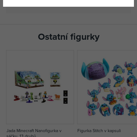
4008789711601
EAN
Ostatní figurky
Jada Minecraft Nanofigurka v
Figurka Stitch v kapsuli
sáčku, 13 druhů