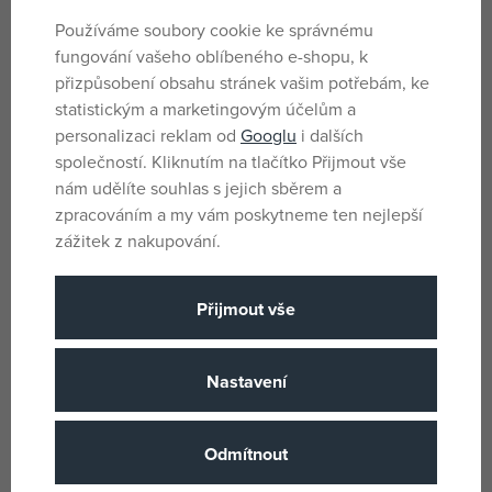
Parametry
Používáme soubory cookie ke správnému
fungování vašeho oblíbeného e-shopu, k
přizpůsobení obsahu stránek vašim potřebám, ke
Pro holky i kluky
statistickým a marketingovým účelům a
Pohlaví
personalizaci reklam od
Googlu
i dalších
Vícebarevné
Barva
společností. Kliknutím na tlačítko Přijmout vše
Plast
Materiál
nám udělíte souhlas s jejich sběrem a
zpracováním a my vám poskytneme ten nejlepší
Playmobil
Název podskupiny zboži
zážitek z nakupování.
5 let
Věk od
MT
Země původu
Přijmout vše
4008789711601
EANs
Playmobil
Nastavení
(všechny
Výrobce / Dodavatel
produkty)
Odmítnout
P 71160
Katalogové číslo