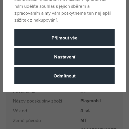
křídla lze otáčet.
nám udělíte souhlas s jejich sběrem a
Rozměry: 11 x 7 x 6 cm (DxHxV).
zpracováním a my vám poskytneme ten nejlepší
zážitek z nakupování.
Věk: 4+
Přijmout vše
Parametry
Nastavení
Pro holky i kluky
Pohlaví
Vícebarevné
Barva
Odmítnout
Plast
Materiál
28
Počet dílků
Playmobil
Název podskupiny zboži
4 let
Věk od
MT
Země původu