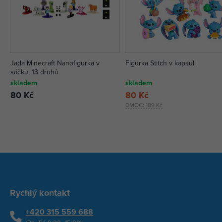
Jada Minecraft Nanofigurka v
Figurka Stitch v kapsuli
sáčku, 13 druhů
skladem
skladem
80 Kč
80 Kč
DMOC:
189 Kč
Rychlý kontakt
+420 315 559 688