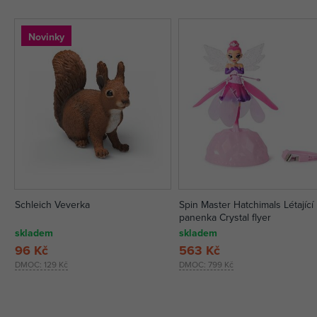
Novinky
Schleich Veverka
Spin Master Hatchimals Létající
panenka Crystal flyer
skladem
skladem
96 Kč
563 Kč
DMOC:
129 Kč
DMOC:
799 Kč