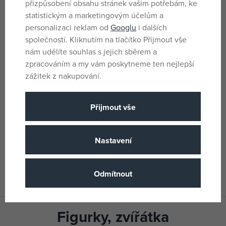
přizpůsobení obsahu stránek vašim potřebám, ke
Plast
Materiál
statistickým a marketingovým účelům a
personalizaci reklam od
Googlu
i dalších
Playmobil
Název podskupiny zboži
společností. Kliknutím na tlačítko Přijmout vše
4 let
Věk od
nám udělíte souhlas s jejich sběrem a
zpracováním a my vám poskytneme ten nejlepší
TN
Země původu
zážitek z nakupování.
4008789715067
EANs
Playmobil
Přijmout vše
(všechny
Výrobce / Dodavatel
produkty)
Nastavení
P 71506
Katalogové číslo
4008789715067
EAN
Odmítnout
Figurky, zvířátka