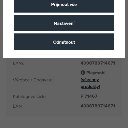
Přijmout vše
Vícebarevné
Barva
Plast
Materiál
Nastavení
22
Počet dílků
Playmobil
Název podskupiny zboži
Odmítnout
4 let
Věk od
MT
Země původu
4008789714671
EANs
Playmobil
(všechny
Výrobce / Dodavatel
produkty)
P 71467
Katalogové číslo
4008789714671
EAN