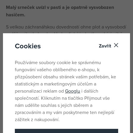
Malý srneček uvízl v pasti a je opatrně vysvobozen
hasičem.
S velkou záchranářskou dovedností ohne plot a vysvobodí
vyděšeného koloucha. Hydraulická jednotka nabízí výběr
mezi vyprošťovacími nůžkami a rozpěrami. Koloušek může
Cookies
Zavřít
vesele hýbat hlavou. S odnímatelnými nástavci na
rukavice a cool helmou s pohyblivým hledím se děti
Používáme soubory cookie ke správnému
stanou hrdiny hasičů milujícími zvířata.
fungování vašeho oblíbeného e-shopu, k
Tato detailní sada PLAYMOBIL nejen podporuje kreativitu,
přizpůsobení obsahu stránek vašim potřebám, ke
ale také smysl pro zodpovědnost - ideální dárek pro
statistickým a marketingovým účelům a
začínající záchranáře ve věku od 4 let!
personalizaci reklam od
Googlu
i dalších
společností. Kliknutím na tlačítko Přijmout vše
nám udělíte souhlas s jejich sběrem a
Parametry
zpracováním a my vám poskytneme ten nejlepší
zážitek z nakupování.
Pro holky i kluky
Pohlaví