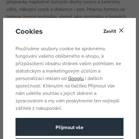
přepravky naplněné různými druhy ovoce a zeleniny,
váha, nákupní vozík a dokonce i pes. Hravou formou se
trénuje jemná motorika, stejně jako poznatky o barvách,
tvarech a prvním počítání.
Cookies
Zavřít
Rozměry stánku: 13 x 1 x 11 cm (DxŠxV)
Používáme soubory cookie ke správnému
Rozměry vysokozdvižného vozíku: 7 x 14 x 11 cm (DxŠxV)
fungování vašeho oblíbeného e-shopu, k
přizpůsobení obsahu stránek vašim potřebám, ke
Parametry
statistickým a marketingovým účelům a
personalizaci reklam od
Googlu
i dalších
společností. Kliknutím na tlačítko Přijmout vše
Pro holky i kluky
Pohlaví
nám udělíte souhlas s jejich sběrem a
Vícebarevné
Barva
zpracováním a my vám poskytneme ten nejlepší
zážitek z nakupování.
Plast
Materiál
21
Počet dílků
Přijmout vše
Playmobil
Název podskupiny zboži