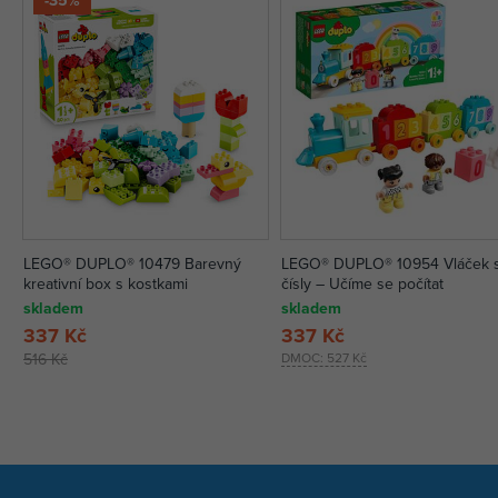
LEGO® DUPLO® 10479 Barevný
LEGO® DUPLO® 10954 Vláček 
kreativní box s kostkami
čísly – Učíme se počítat
skladem
skladem
337 Kč
337 Kč
516 Kč
DMOC:
527 Kč