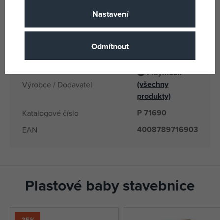
1 roku
Věk od
Nastavení
4 let
Věk do
MT
Země původu
Odmítnout
4008789716903
EANs
Playmobil
(všechny
Výrobce / Dodavatel
produkty)
P 71690
Katalogové číslo
4008789716903
EAN
Plastové baby stavebnice
-35%