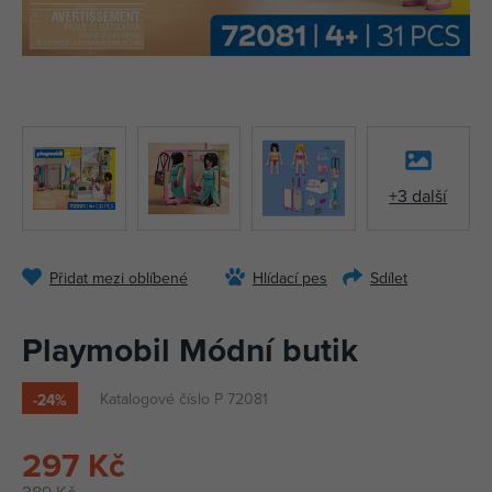
+3 další
Přidat mezi oblíbené
Hlídací pes
Sdílet
Playmobil Módní butik
Katalogové číslo P 72081
-24%
297 Kč
389 Kč