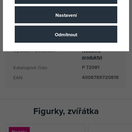
Playmobil
Název podskupiny zboži
4 let
Věk od
Nastavení
MT
Země původu
4008789720818
EANs
Odmítnout
Playmobil
(všechny
Výrobce / Dodavatel
produkty)
P 72081
Katalogové číslo
4008789720818
EAN
Figurky, zvířátka
Novinky