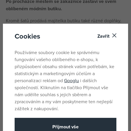
Po procházce městem se zákaznice zastaví ve svém
oblíbeném módním butiku.
Kromě šatů prodává majitelka butiku také různé doplňky,
jako jsou kabelky a parfémy. Ve výloze zákaznice objeví
Cookies
mimořádně krásné šaty. Pozorná prodavačka jí pomůže si
Zavřít
je v kabince vyzkoušet a jako doplněk nabídne několik
malých kabelek z prosklené vitríny. Koupí si zákaznice
Používáme soubory cookie ke správnému
šaty? A kterou z kabelek si k nim vybere?
fungování vašeho oblíbeného e-shopu, k
přizpůsobení obsahu stránek vašim potřebám, ke
Parametry
statistickým a marketingovým účelům a
personalizaci reklam od
Googlu
i dalších
společností. Kliknutím na tlačítko Přijmout vše
Pro holky i kluky
nám udělíte souhlas s jejich sběrem a
Pohlaví
zpracováním a my vám poskytneme ten nejlepší
Vícebarevné
Barva
zážitek z nakupování.
Plast
Materiál
31
Počet dílků
Přijmout vše