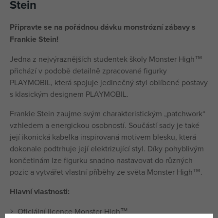
Stein
Připravte se na pořádnou dávku monstrózní zábavy s
Frankie Stein!
Jedna z nejvýraznějších studentek školy Monster High™
přichází v podobě detailně zpracované figurky
PLAYMOBIL, která spojuje jedinečný styl oblíbené postavy
s klasickým designem PLAYMOBIL.
Frankie Stein zaujme svým charakteristickým „patchwork“
vzhledem a energickou osobností. Součástí sady je také
její ikonická kabelka inspirovaná motivem blesku, která
dokonale podtrhuje její elektrizující styl. Díky pohyblivým
končetinám lze figurku snadno nastavovat do různých
pozic a vytvářet vlastní příběhy ze světa Monster High™.
Hlavní vlastnosti:
Oficiální licence Monster High™