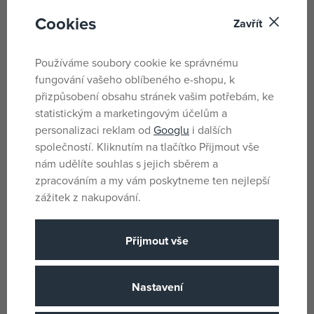
Figurka Frankie Stein v ikonickém vzhledu
Cookies
Zavřít
Pohyblivé ruce a nohy pro dynamickou hru
Charakteristická kabelka s motivem blesku
Detailní zpracování inspirované seriálem Monster
Používáme soubory cookie ke správnému
High™
fungování vašeho oblíbeného e-shopu, k
Ideální pro sběratele i fanoušky série
přizpůsobení obsahu stránek vašim potřebám, ke
Podporuje kreativitu a rozvoj fantazie
statistickým a marketingovým účelům a
personalizaci reklam od
Googlu
i dalších
Obsah balení:
společností. Kliknutím na tlačítko Přijmout vše
nám udělíte souhlas s jejich sběrem a
1 figurka Frankie Stein
zpracováním a my vám poskytneme ten nejlepší
1 kabelka ve stylu blesku
zážitek z nakupování.
Drobné tematické doplňky
Počet dílků: 5
Přijmout vše
Rozměry balení: 9,3 × 12 × 3,3 cm
Vydejte se do strašidelně zábavného světa Monster
Nastavení
High™ a zažijte s Frankie Stein nová dobrodružství plná