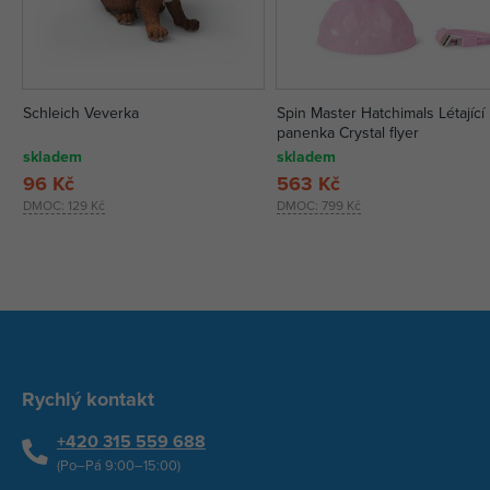
Schleich Veverka
Spin Master Hatchimals Létající
panenka Crystal flyer
skladem
skladem
96 Kč
563 Kč
DMOC:
129 Kč
DMOC:
799 Kč
Rychlý kontakt
+420 315 559 688
(Po–Pá 9:00–15:00)