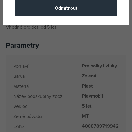
přátelství, originality a nezaměnitelného stylu. Skvělý
Odmítnout
dárek pro fanoušky Monster High™ i sběratele figurek
PLAYMOBIL.
Vhodné pro děti od 5 let.
Parametry
Pro holky i kluky
Pohlaví
Zelená
Barva
Plast
Materiál
Playmobil
Název podskupiny zboži
5 let
Věk od
MT
Země původu
4008789719942
EANs