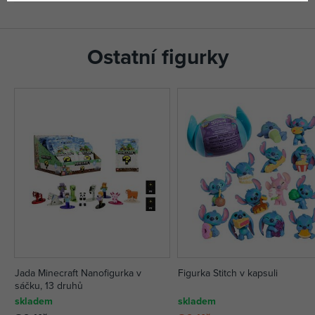
Ostatní figurky
Jada Minecraft Nanofigurka v
Figurka Stitch v kapsuli
sáčku, 13 druhů
skladem
skladem