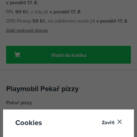
v pondělí 17. 8.
PPL
99 Kč
, u Vás již
v pondělí 17. 8.
DPD Pickup
59 Kč
, na odběrném místě již
v pondělí 17. 8.
Další možnosti doprav
Vložit do košíku
Playmobil Pekař pizzy
Pekař pizzy.
Včetně lopatky na pizzu.
Cookies
Zavřít
Parametry