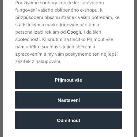
Používáme soubory cookie ke správnému
fungování vašeho oblíbeného e-shopu, k
přizpůsobení obsahu stránek vašim potřebám, ke
Pro holky i kluky
Pohlaví
statistickým a marketingovým účelům a
Vícebarevné
Barva
personalizaci reklam od
Googlu
i dalších
společností. Kliknutím na tlačítko Přijmout vše
Plast
Materiál
nám udělíte souhlas s jejich sběrem a
Playmobil
Název podskupiny zboži
zpracováním a my vám poskytneme ten nejlepší
4 let
Věk od
zážitek z nakupování.
MT
Země původu
Přijmout vše
4008789711618
EANs
Playmobil
(všechny
Výrobce / Dodavatel
Nastavení
produkty)
P 71161
Katalogové číslo
Odmítnout
4008789711618
EAN