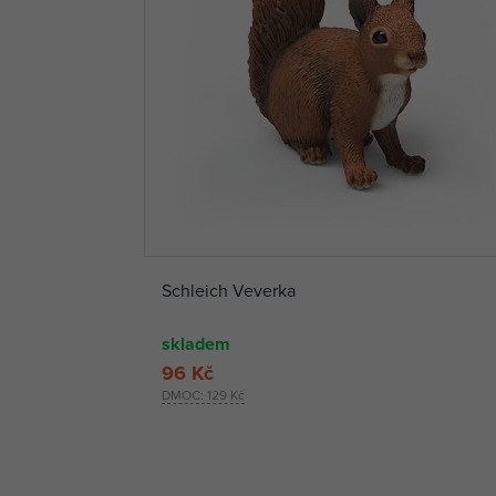
Schleich Veverka
skladem
96 Kč
DMOC:
129 Kč