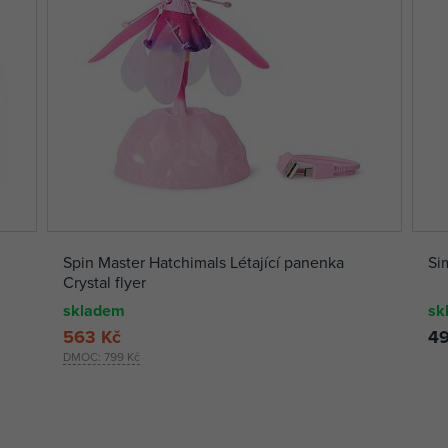
Spin Master Hatchimals Létající panenka
Si
Crystal flyer
skladem
sk
563 Kč
49
DMOC:
799 Kč