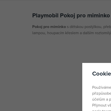
Playmobil Pokoj pro miminko
Pokoj pro miminko
s dětskou postýlkou, přeb
lampou, houpacím křeslem a dalším roztomilý
Cookie
Používáme
přizpůsobe
účelům a p
Přijmout v
poskytneme