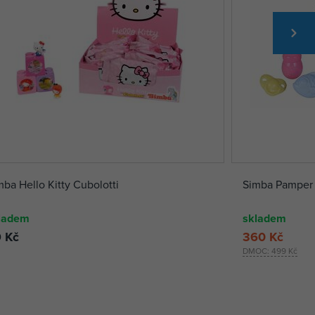
mba Hello Kitty Cubolotti
Simba Pamper 
ladem
skladem
 Kč
360 Kč
DMOC:
499 Kč