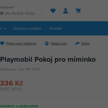
s výběrem?
Hledat
88
(Po–Pá 9:00–15:00)
e
Doprava a platba
Kontakt
Přidat mezi oblíbené
Hlídací pes
Sdílet
Playmobil Pokoj pro miminko
Katalogové číslo 79P 70210
336 Kč
DMOC:
465 Kč
skladem u dodavatele