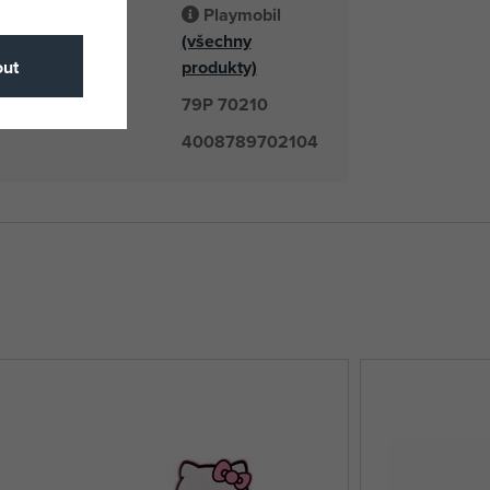
Playmobil
(všechny
odavatel
produkty)
ut
79P 70210
číslo
4008789702104