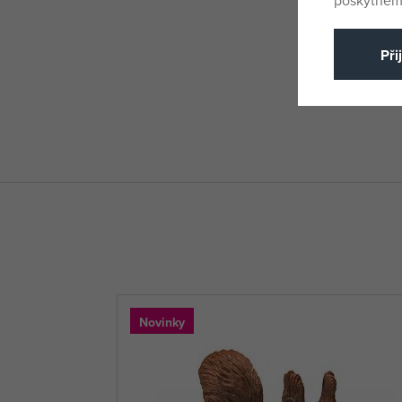
Při
Novinky