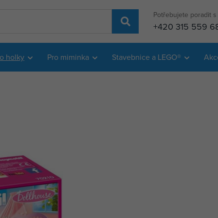
Potřebujete poradit 
+420 315 559 6
o holky
Pro miminka
Stavebnice a LEGO®
Akc