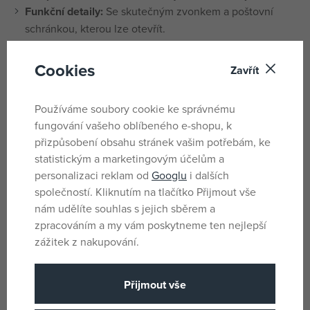
Funkční detaily:
Se skutečným zvonkem a poštovní
schránkou, kterou lze otevřít.
Kombinovatelnost
: Lze dokonale kombinovat s
vybavením pokojů (č. položky 70206 - 70211) pro ještě
Cookies
Zavřít
větší zábavu při hře.
Stimuluje kreativitu
: Ideální pro děti od 4 let, podporuje
Používáme soubory cookie ke správnému
fantazii a hraní rolí.
fungování vašeho oblíbeného e-shopu, k
Vysoce kvalitní provedení:
Vyrobeno z odolného
přizpůsobení obsahu stránek vašim potřebám, ke
plastu, omyvatelné a navrženo pro dlouhotrvající
statistickým a marketingovým účelům a
zábavu při hraní.
personalizaci reklam od
Googlu
i dalších
Technické detaily
společností. Kliknutím na tlačítko Přijmout vše
nám udělíte souhlas s jejich sběrem a
Věkové doporučení:
Od 4 let.
zpracováním a my vám poskytneme ten nejlepší
Materiál:
Plast.
zážitek z nakupování.
Baterie:
2x AAA
Rozměry:
68 x 36 x 62 cm (DxHxV).
Přijmout vše
Počet dílů
: 592 dílů.