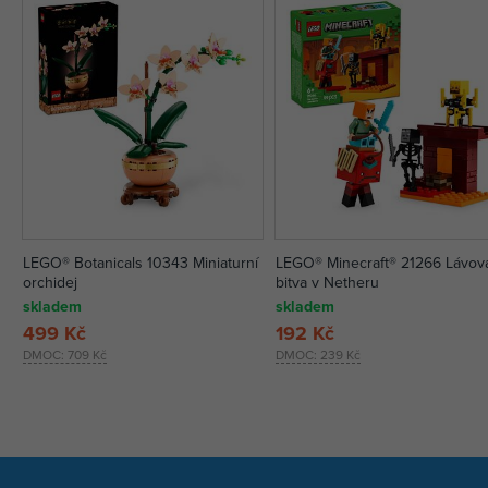
LEGO® Botanicals 10343 Miniaturní
LEGO® Minecraft® 21266 Lávov
orchidej
bitva v Netheru
skladem
skladem
499 Kč
192 Kč
DMOC:
709 Kč
DMOC:
239 Kč