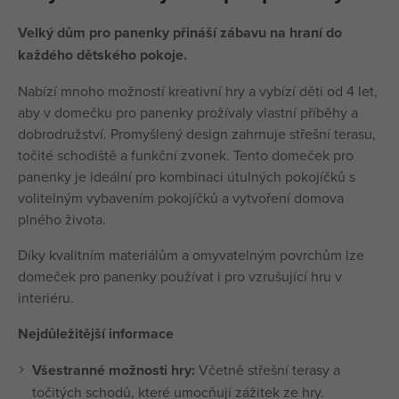
Velký dům pro panenky přináší zábavu na hraní do
každého dětského pokoje.
Nabízí mnoho možností kreativní hry a vybízí děti od 4 let,
aby v domečku pro panenky prožívaly vlastní příběhy a
dobrodružství. Promyšlený design zahrnuje střešní terasu,
točité schodiště a funkční zvonek. Tento domeček pro
panenky je ideální pro kombinaci útulných pokojíčků s
volitelným vybavením pokojíčků a vytvoření domova
plného života.
Díky kvalitním materiálům a omyvatelným povrchům lze
domeček pro panenky používat i pro vzrušující hru v
interiéru.
Nejdůležitější informace
Všestranné možnosti hry:
Včetně střešní terasy a
točitých schodů, které umocňují zážitek ze hry.