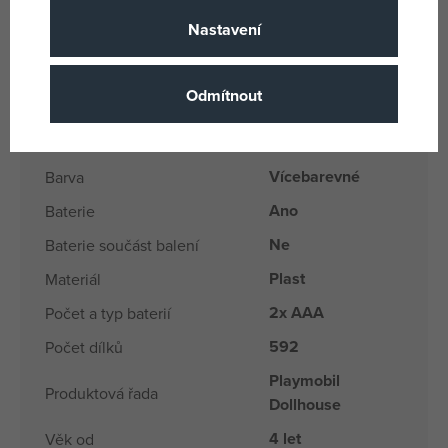
Věk: 4+
Nastavení
Parametry
Odmítnout
Pro holky i kluky
Pohlaví
Vícebarevné
Barva
Ano
Baterie
Ne
Baterie součást balení
Plast
Materiál
2x AAA
Počet a typ baterií
592
Počet dílků
Playmobil
Produktová řada
Dollhouse
4 let
Věk od