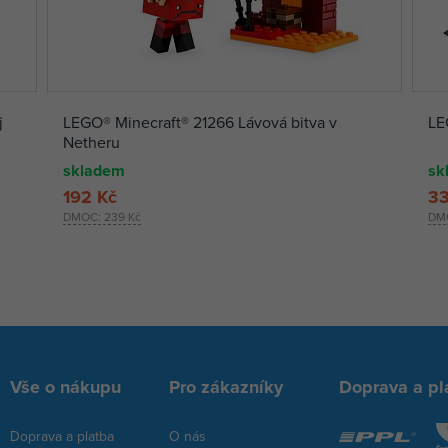
j
LEGO® Minecraft® 21266 Lávová bitva v
LE
Netheru
skladem
sk
192 Kč
33
DMOC:
239 Kč
DM
Vše o nákupu
Pro zákazníky
Doprava a pl
Doprava a platba
O nás