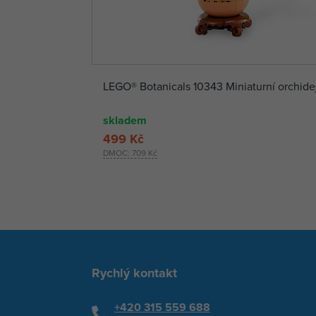
LEGO® Botanicals 10343 Miniaturní orchide
skladem
499 Kč
DMOC:
709 Kč
Rychlý kontakt
+420 315 559 688