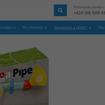
Potřebujete poradit 
+420 315 559 6
o holky
Pro miminka
Stavebnice a LEGO®
Akc