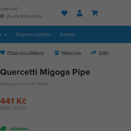
s výběrem?
Hledat
88
(Po–Pá 9:00–15:00)
e
Doprava a platba
Kontakt
Přidat mezi oblíbené
Hlídací pes
Sdílet
Quercetti Migoga Pipe
Katalogové číslo PP 06495
441 Kč
DMOC:
639 Kč
skladem