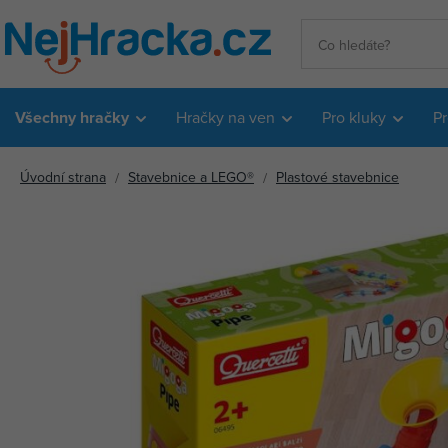
Všechny hračky
Hračky na ven
Pro kluky
Pr
Úvodní strana
Stavebnice a LEGO®
Plastové stavebnice