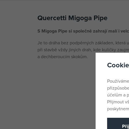
Quercetti Migoga Pipe
S Migoga Pipe si společně zahrají malí i velc
Je to dráha bez podpěrných základen, která
při stavbě vždy jiných drah, kde kuličky zauj
a dechberoucím skokům.
Cookie
Používáme
přizpůsobe
účelům a p
Přijmout v
poskytneme
Při