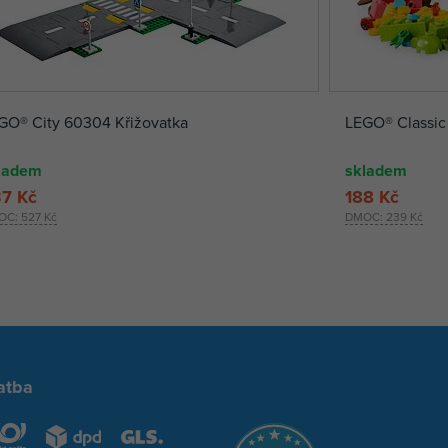
GO® City 60304 Křižovatka
LEGO® Classic 
ladem
skladem
7 Kč
188 Kč
OC:
527 Kč
DMOC:
239 Kč
atba