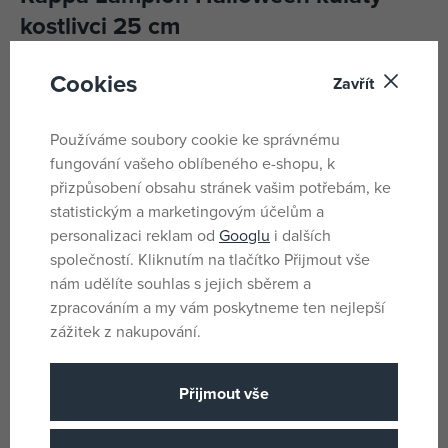
kostlivci 25 cm
Lampion s motivy kostlivců slouží jako senzační dekorace
Cookies
Zavřít
všech pirátských večírků či Halloween párty!
Lampion na svíčku je vyroben z papíru. Tento parádní
Používáme soubory cookie ke správnému
kousek ti nesmí na párty chybět!
fungování vašeho oblíbeného e-shopu, k
přizpůsobení obsahu stránek vašim potřebám, ke
statistickým a marketingovým účelům a
Parametry
personalizaci reklam od
Googlu
i dalších
společností. Kliknutím na tlačítko Přijmout vše
nám udělíte souhlas s jejich sběrem a
Pro holky i kluky
Pohlaví
zpracováním a my vám poskytneme ten nejlepší
Bílá, Černá
Barva
zážitek z nakupování.
Papír
Materiál
Přijmout vše
1 x 27 x 16
Rozměry produktu
14 let
Věk od