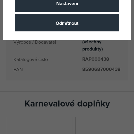
Nastavení
CN
Země původu
8590687000438
EANs
Odmítnout
000438
Dodavatelské číslo
Rappa
(všechny
Výrobce / Dodavatel
produkty)
RAP000438
Katalogové číslo
8590687000438
EAN
Karnevalové doplňky